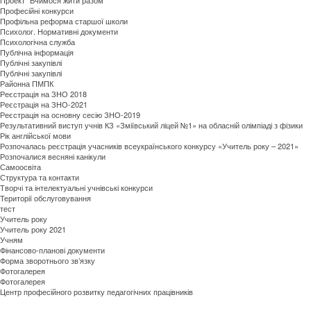
Професійні конкурси
Профільна реформа старшої школи
Психолог. Нормативні документи
Психологічна служба
Публічна інформація
Публічні закупівлі
Публічні закупівлі
Районна ПМПК
Реєстрація на ЗНО 2018
Реєстрація на ЗНО-2021
Реєстрація на основну сесію ЗНО-2019
Результативний виступ учнів КЗ «Зміївський ліцей №1» на обласній олімпіаді з фізики
Рік англійської мови
Розпочалась реєстрація учасників всеукраїнського конкурсу «Учитель року – 2021»
Розпочалися весняні канікули
Самоосвіта
Структура та контакти
Творчі та інтелектуальні учнівські конкурси
Території обслуговування
тест
Учитель року
Учитель року 2021
Учням
Фінансово-планові документи
Форма зворотнього зв’язку
Фотогалерея
Фотогалерея
Центр професійного розвитку педагогічних працівників