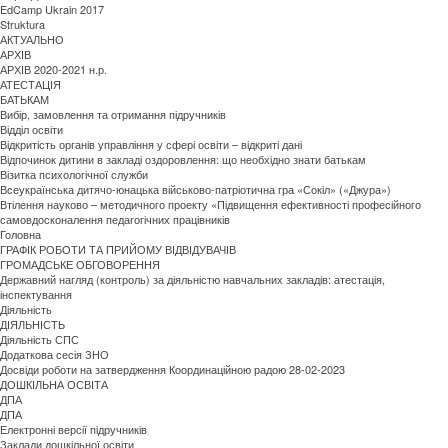
EdCamp Ukrain 2017
Struktura
АКТУАЛЬНО
АРХІВ
АРХІВ 2020-2021 н.р.
АТЕСТАЦІЯ
БАТЬКАМ
Вибір, замовлення та отримання підручників
Відділ освіти
Відкритість органів управління у сфері освіти – відкриті дані
Відпочинок дитини в закладі оздоровлення: що необхідно знати батькам
Візитка психологічної служби
Всеукраїнська дитячо-юнацька військово-патріотична гра «Сокіл» («Джура»)
Втілення науково – методичного проекту «Підвищення ефективності професійного
самовдосконалення педагогічних працівників
Головна
ГРАФІК РОБОТИ ТА ПРИЙОМУ ВІДВІДУВАЧІВ
ГРОМАДСЬКЕ ОБГОВОРЕННЯ
Державний нагляд (контроль) за діяльністю навчальних закладів: атестація,
інспектування
Діяльність
ДІЯЛЬНІСТЬ
Діяльність СПС
Додаткова сесія ЗНО
Досвіди роботи на затвердження Координаційною радою 28-02-2023
ДОШКІЛЬНА ОСВІТА
ДПА
ДПА
Електронні версії підручників
Заклади дошкільної освіти