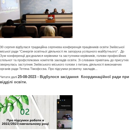
30 серпня відбулася традиційна серпнева конференція працівників освіти Зміївської
міської ради “Синергія освітньої діяльності як запорука успішного майбутнього”. До
Зум-конференції доєдналися керівники та заступники керівників, голови професійних
спільнот та профспілкових комітетів закладів освіти. Зі словами привітань до присутніх
звернулась заступник Зміївського міського голови з питань діяльності виконавчих
органів ради Тетяна Тімофєєва. Про підсумки розвитку закладів...
25-08-2023 - Відбулося засідання Координаційної ради при
Читати далi
відділі освіти.