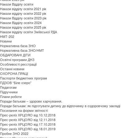
Накази Відділу освіти
Накази відділу освіти 2021 рік
Накази відділу освіти 2022 рік
Накази Відділу освіти 2023 рік
Накази Відділу освіти 2024
Накази відділу освіти 2025 рік
Накази відділу освіти Зміївської РДА
НМТ-202
Новини
Нормативна база ЗНО
Нормативна база ЗНО/НМТ
ОБДАРОВАНI ДIТИ
Освітні програми ДНЗ
Особливості реєстрації
Останні новини
ОХОРОНА ПРАЦІ
Паспорти бюджетних програм
ПДЗОВ “Біле озеро”
Педагогам
Підручники
Плани роботи
Поради батькам – здорове харчування.
Поради батькам: як підготувати дитину до відпочинку в оздоровчому закладі
Посилання на форми звітності
Прес-реліз ХРЦОЯО від 10.12.2018
Прес-реліз ХРЦОЯО від 12.11.2018
Прес-реліз ХРЦОЯО від 17.10.2018
Прес-реліз ХРЦОЯО від 18.01.2019
Пробне ЗНО 2022
Проект “Вчимося жити разом”