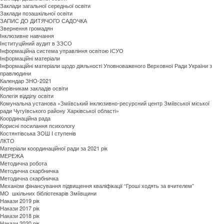
Заклади загальної середньої освіти
Заклади позашкільної освіти
ЗАПИС ДО ДИТЯЧОГО САДОЧКА
Звернення громадян
Інклюзивне навчання
Інституційний аудит в ЗЗСО
Інформаційна система управління освітою ІСУО
Інформаційні матеріали
Інформаційні матеріали щодо діяльності Уповноваженого Верховної Ради України з
правлюдини
Календар ЗНО-2021
Керівникам закладів освіти
Колегія відділу освіти
Комунальна установа «Зміївський інклюзивно-ресурсний центр Зміївської міської
ради Чугуївського району Харківської області»
Координаційна рада
Корисні посилання психологу
Костянтівська ЗОШ І ступенів
ЛКТО
Матеріали координаційної ради за 2021 рік
МЕРЕЖА
Методична робота
Методична скарбничка
Методична скарбничка
Механізм фінансування підвищення кваліфікації “Гроші ходять за вчителем”
МО шкільних бібліотекарів Зміївщини
Накази 2019 рік
Накази 2017 рік
Накази 2018 рік
Накази 2020 рік