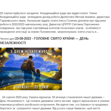
25 серпня відбулося засідання Координаційної ради при відділі освіти. Члени
Координаційної ради затвердили досвід роботи Дроботової Вікторії Іванівни, директора
Таранівського ліцею. Начальник відділу освіти Інеса Соляник доповіла про підсумки
роботи в 2022/2023 навчальному році. Директор ЦПРПП Світлана Пархоменко
повідомила про підсумки сертифікації вчителів початкових класів, особливості
проведення атестації за новим Положенням, запропонувала взяти участь в...
23-08-2023 - ГОЛОВНЕ СВЯТО КРАЇНИ — ДЕНЬ
Читати далi
НЕЗАЛЕЖНОСТІ
24 серпня 2023 року Україна відзначає 32 річницю становлення нашої держави –
День Незалежності . Це головне державне свято ми вже вдруге відзначаємо в умовах
повномасштабного російського вторгнення. Ми вдячні тим, хто боровся та продовжує
боротися за суверенітет нашої держави. Від усього серця бажаємо, щоб життя