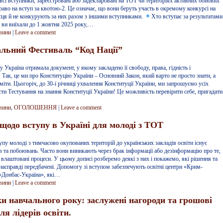
всі вступники, зареєстровані або задекларовані на ТОТ чи територіях активних бойових
раво на вступ за квотою-2. Це означає, що вони беруть участь в окремому конкурсі на
сця й не конкурують за них разом з іншими вступниками.
Хто вступає за результатами
и виїхали до 1 жовтня 2025 року,…
вини
|
Leave a comment
льний Фестиваль “Код Нації”
у Україна отримала документ, у якому закладено її свободу, права, гідність і
 Так, це ми про Конституцію України – Основний Закон, який варто не просто знати, а
міти. Цьогоріч, до 30-ї річниці ухвалення Конституції України, ми запрошуємо усіх
ти Тестування на знання Конституції України! Це можливість перевірити себе, пригадати
вини
,
ОГОЛОШЕННЯ
|
Leave a comment
 щодо вступу в Україні для молоді з ТОТ
пу молоді з тимчасово окупованих територій до українських закладів освіти існує
в та побоювань. Часто вони виникають через брак інформації або дезінформацію про те,
 влаштовані процеси. У цьому дописі розберемо деякі з них і покажемо, які рішення та
насправді передбачені. Допомогу зі вступом забезпечують освітні центри «Крим-
 «Донбас-Україна», які…
вини
|
Leave a comment
и навчального року: заслужені нагороди та грошові
ля лідерів освіти.