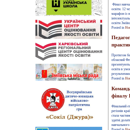
Фінал навчал
освіти. 12 ч
марафон із 
інтелектуаль
освіти Змії
Posted in
Но
Педагог
практик
Протягом бе
обласний Фе
презентують»
освіта в умо
результатам
Posted in
Но
Команда
фіналу 
Фінальний ет
регіонів кра
стала части
здатні долат
навчального
Posted in
Но