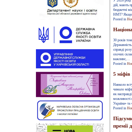
У 2026 році 
дій, мають п
бюджетні мі
НМТ? Якщо в
Posted in
Но
Націона
30 років том
Державність.
справді розу
охочих склас
важливе,…
Posted in
Но
5 міфів
Навколо всту
чимало міфі
як насправді
можливості 
Україна» та
Posted in
Но
Підсумк
премії д