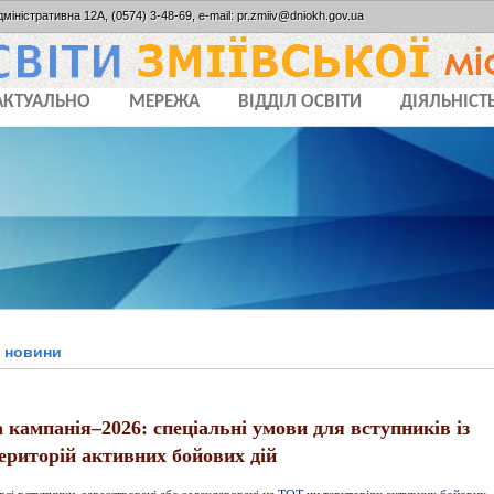
дміністративна 12А, (0574) 3-48-69, e-mail: pr.zmiiv@dniokh.gov.ua
АКТУАЛЬНО
МЕРЕЖА
ВІДДІЛ ОСВІТИ
ДІЯЛЬНІСТ
і новини
 кампанія–2026: спеціальні умови для вступників із
ериторій активних бойових дій