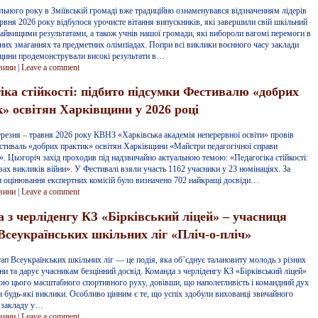
ьного року в Зміївській громаді вже традиційно ознаменувався відзначенням лідерів
ервня 2026 року відбулося урочисте вітання випускників, які завершили свій шкільний
найвищими результатами, а також учнів нашої громади, які вибороли вагомі перемоги в
них змаганнях та предметних олімпіадах. Попри всі виклики воєнного часу заклади
вщини продемонстрували високі результати в…
вини
|
Leave a comment
іка стійкості: підбито підсумки Фестивалю «добрих
» освітян Харківщини у 2026 році
резня – травня 2026 року КВНЗ «Харківська академія неперервної освіти» провів
стиваль «добрих практик» освітян Харківщини «Майстри педагогічної справи
. Цьогоріч захід проходив під надзвичайно актуальною темою: «Педагогіка стійкості:
вах викликів війни». У Фестивалі взяли участь 1162 учасники у 23 номінаціях. За
и оцінювання експертних комісій було визначено 702 найкращі досвіди…
вини
|
Leave a comment
 з черліденгу КЗ «Бірківський ліцей» – учасниця
Всеукраїнських шкільних ліг «Пліч‑о‑пліч»
ап Всеукраїнських шкільних ліг — це подія, яка об’єднує талановиту молодь з різних
їни та дарує учасникам безцінний досвід. Команда з черліденгу КЗ «Бірківський ліцей»
ною цього масштабного спортивного руху, довівши, що наполегливість і командний дух
и будь‑які виклики. Особливо цінним є те, що успіх здобули вихованці звичайного
 закладу у…
вини
|
Leave a comment