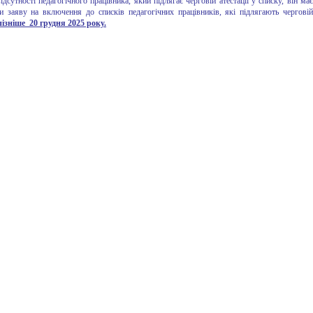
дсутності педагогічного працівника, який підлягає черговій атестації у списку, він має
и заяву на включення до списків педагогічних працівників, які підлягають черговій
пізніше 20 грудня 2025 року.