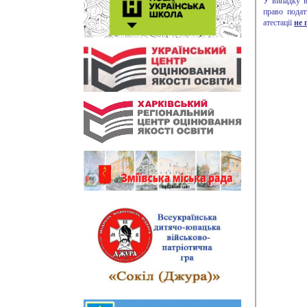
У випадку ві
право подат
атестації
не 