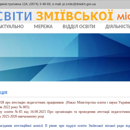
дміністративна 12А, (0574) 3-48-69, e-mail: pr.zmiiv@dniokh.gov.ua
АКТУАЛЬНО
МЕРЕЖА
ВІДДІЛ ОСВІТИ
ДІЯЛЬНІСТ
ЦІЯ
ро атестацію педагогічних працівників (Наказ Міністерства освіти і науки України
ня 2022 року № 805)
лу освіти №85 від 16.09.2025 Про організацію та проведення атестації педагогічних
 у 2025-2026 навчальному році
сідання атестаційної комісії ІІ рівня при відділі освіти Зміївської міської ради від