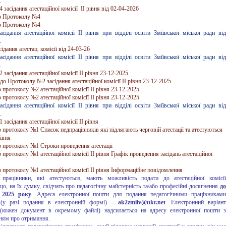
.
засідання атестаційної комісії ІІ рівня від 02-04-2026
о Протоколу №4
о Протоколу №4
сідання атестаційної комісії ІІ рівня при відділі освіти Зміївської міської ради від
.
ідання атестац. комісії від 24-03-26
сідання атестаційної комісії ІІ рівня при відділі освіти Зміївської міської ради від
.
засідання атестаційної комісії ІІ рівня 23-12-2025
до Протоколу №2 засідання атестаційної комісії ІІ рівня 23-12-2025
 протоколу №2 атестаційної комісії ІІ рівня 23-12-2025
 протоколу №2 атестаційної комісії ІІ рівня 23-12-2025
сідання атестаційної комісії ІІ рівня при відділі освіти Зміївської міської ради від
.
засідання атестаційної комісії ІІ рівня
 протоколу №1 Список педпрацівників які підлягають черговій атестації та атестуються
рівня
о протоколу №1 Строки проведення атестації
 протоколу №1 атестаційної комісії ІІ рівня Графік проведення засідань атестаційної
 протоколу №1 атестаційної комісії ІІ рівня Інформаційне повідомлення
 працівники, які атестуються, мають можливість подати до атестаційної комісії
о, на їх думку, свідчать про педагогічну майстерність та/або професійні досягнення
до
 2025 року
. Адреса електронної пошти для подання педагогічними працівникам
 (у разі подання в електронній формі) –
ak2zmiiv@ukr.net
. Електронний варіант
 (кожен документ в окремому файлі) надсилається на адресу електронної пошти з
ням про отримання.