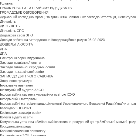
Головна
ГРАФІК РОБОТИ ТА ПРИЙОМУ ВІДВІДУВАЧІВ
ГРОМАДСЬКЕ ОБГОВОРЕННЯ
Державний нагляд (контроль) за діяльністю навчальних закладів: атестація, інспектува
Діяльність
ДІЯЛЬНІСТЬ
Діяльність СПС
Додаткова сесія ЗНО
Досвіди роботи на затвердження Координаційною радою 28-02-2023
ДОШКІЛЬНА ОСВІТА
ДПА
ДПА
Електронні версії підручників
Заклади дошкільної освіти
Заклади загальної середньої освіти
Заклади позашкільної освіти
ЗАПИС ДО ДИТЯЧОГО САДОЧКА
Звернення громадян
Інклюзивне навчання
Інституційний аудит в ЗЗСО
Інформаційна система управління освітою ІСУО
Інформаційні матеріали
Інформаційні матеріали щодо діяльності Уповноваженого Верховної Ради України з пр
Календар ЗНО-2021
Керівникам закладів освіти
Колегія відділу освіти
Комунальна установа «Зміївський інклюзивно-ресурсний центр Зміївської міської ради 
Координаційна рада
Корисні посилання психологу
Костянтівська ЗОШ І ступенів