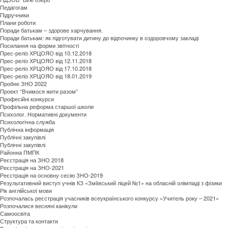
Педагогам
Підручники
Плани роботи
Поради батькам – здорове харчування.
Поради батькам: як підготувати дитину до відпочинку в оздоровчому закладі
Посилання на форми звітності
Прес-реліз ХРЦОЯО від 10.12.2018
Прес-реліз ХРЦОЯО від 12.11.2018
Прес-реліз ХРЦОЯО від 17.10.2018
Прес-реліз ХРЦОЯО від 18.01.2019
Пробне ЗНО 2022
Проект “Вчимося жити разом”
Професійні конкурси
Профільна реформа старшої школи
Психолог. Нормативні документи
Психологічна служба
Публічна інформація
Публічні закупівлі
Публічні закупівлі
Районна ПМПК
Реєстрація на ЗНО 2018
Реєстрація на ЗНО-2021
Реєстрація на основну сесію ЗНО-2019
Результативний виступ учнів КЗ «Зміївський ліцей №1» на обласній олімпіаді з фізики
Рік англійської мови
Розпочалась реєстрація учасників всеукраїнського конкурсу «Учитель року – 2021»
Розпочалися весняні канікули
Самоосвіта
Структура та контакти