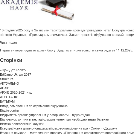
10 грудня 2025 року в Зміївській територіальній громаді проведено І етап Всеукраїнськ
«Історія України», «Прикладна математика». Захист проєктів відбувався в онлайн-формат
Читати далi
Наразі ви переглядаєте архіви блогу
Відділ освіти зміївської міської ради
за 11.12.2025.
Сторінки
«Що? Де? Коли?»
EdCamp Ukrain 2017
Struktura
АКТУАЛЬНО
АРХІВ
АРХІВ 2020-2021 н.р.
АТЕСТАЦІЯ
БАТЬКАМ
Вибір, замовлення та отримання підручників
Відділ освіти
Відкритість органів управління у сфері освіти – відкриті дані
Відпочинок дитини в закладі оздоровлення: що необхідно знати батькам
Візитка психологічної служби
Всеукраїнська дитячо-юнацька військово-патріотична гра «Сокіл» («Джура»)
Втілення науково – методичного проекту «Підвищення ефективності професійного само