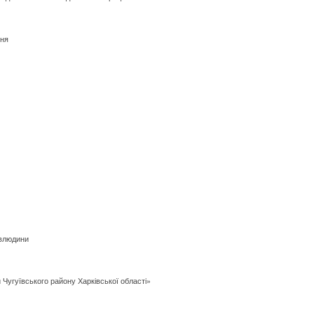
ння
авлюдини
Чугуївського району Харківської області»