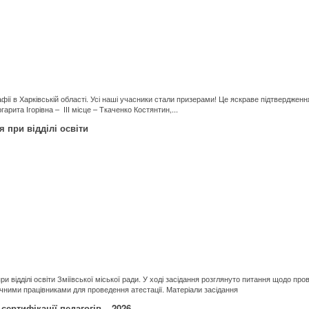
афії в Харківській області. Усі наші учасники стали призерами! Це яскраве підтвердження
рита Ігорівна – ІІІ місце – Ткаченко Костянтин,...
ня при відділі освіти
 при відділі освіти Зміївської міської ради. У ході засідання розглянуто питання щодо п
гічними працівниками для проведення атестації. Матеріали засідання
сертифікації педагогів – 2026