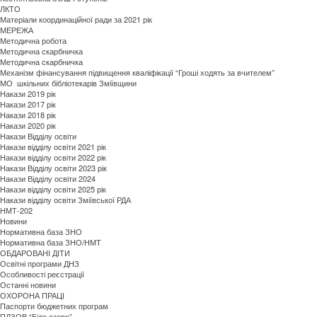
ЛКТО
Матеріали координаційної ради за 2021 рік
МЕРЕЖА
Методична робота
Методична скарбничка
Методична скарбничка
Механізм фінансування підвищення кваліфікації “Гроші ходять за вчителем”
МО шкільних бібліотекарів Зміївщини
Накази 2019 рік
Накази 2017 рік
Накази 2018 рік
Накази 2020 рік
Накази Відділу освіти
Накази відділу освіти 2021 рік
Накази відділу освіти 2022 рік
Накази Відділу освіти 2023 рік
Накази Відділу освіти 2024
Накази відділу освіти 2025 рік
Накази відділу освіти Зміївської РДА
НМТ-202
Новини
Нормативна база ЗНО
Нормативна база ЗНО/НМТ
ОБДАРОВАНI ДIТИ
Освітні програми ДНЗ
Особливості реєстрації
Останні новини
ОХОРОНА ПРАЦІ
Паспорти бюджетних програм
ПДЗОВ “Біле озеро”