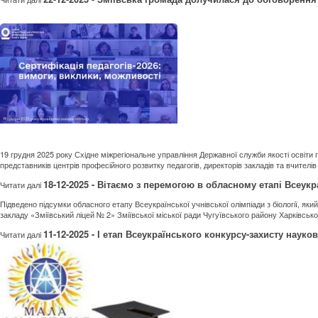
19 грудня 2025 року Східне міжрегіональне управління Державної служби якості освіти п
представників центрів професійного розвитку педагогів, директорів закладів та вчителів 
18-12-2025 - Вітаємо з перемогою в обласному етапі Всеукра
Читати далi
Підведено підсумки обласного етапу Всеукраїнської учнівської олімпіади з біології, яки
закладу «Зміївський ліцей № 2» Зміївської міської ради Чугуївського району Харківської 
11-12-2025 - І етап Всеукраїнського конкурсу-захисту науко
Читати далi