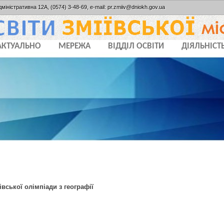
дміністративна 12А, (0574) 3-48-69, e-mail: pr.zmiiv@dniokh.gov.ua
АКТУАЛЬНО
МЕРЕЖА
ВІДДІЛ ОСВІТИ
ДІЯЛЬНІСТ
івської олімпіади з географії