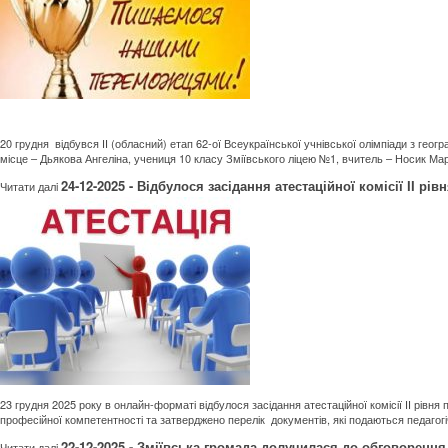
20 грудня відбувся ІІ (обласний) етап 62-ої Всеукраїнської учнівської олімпіади з геогр
місце – Дьякова Ангеліна, учениця 10 класу Зміївського ліцею №1, вчитель – Носик Марга
24-12-2025 - Відбулося засідання атестаційної комісії ІІ рів
Читати далi
23 грудня 2025 року в онлайн-форматі відбулося засідання атестаційної комісії ІІ рівня
професійної компетентності та затверджено перелік документів, які подаються педаго
22-12-2025 - Зміївська громада долучилася до обговорення 
Читати далi