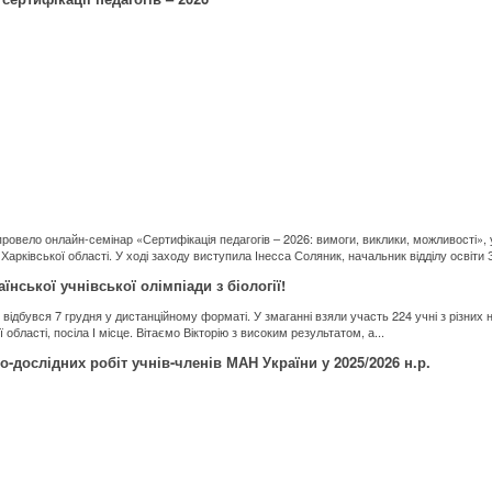
ровело онлайн-семінар «Сертифікація педагогів – 2026: вимоги, виклики, можливості», у
Харківської області. У ході заходу виступила Інесса Соляник, начальник відділу освіти Зм
їнської учнівської олімпіади з біології!
й відбувся 7 грудня у дистанційному форматі. У змаганні взяли участь 224 учні з різних 
області, посіла І місце. Вітаємо Вікторію з високим результатом, а...
во-дослідних робіт учнів-членів МАН України у 2025/2026 н.р.