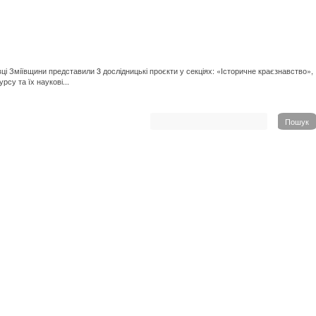
овці Зміївщини представили 3 дослідницькі проєкти у секціях: «Історичне краєзнавство»,
су та їх наукові...
Пошук