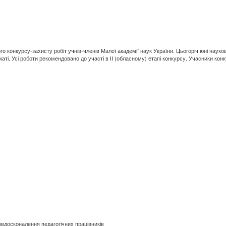
ого конкурсу-захисту робіт учнів-членів Малої академії наук України. Цьогоріч юні наук
і. Усі роботи рекомендовано до участі в ІІ (обласному) етапі конкурсу. Учасники конкур
вдосконалення педагогічних працівників