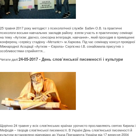
25 травня 2017 року методист з психологічної служби Бабич О.В. та практичні
психологи восьми навчальних закладів району взяли участь в практичному семінарі
на тему «Аутизм: діагноз, сенсорна інтеграція, навчання», який проходив в приміщенні
конференц –сервісу стадіону «Металіст» м.Харкова. Під час семінару консул провідної
Міжнародної Асоціації «Аутизм – Європа» Сергієнко І.В. ознайомила присутніх з
особливостями сприйняття...
24-05-2017 - День слов’янської писемності і культури
Читати далi
Щорічно 24 травня у всіх слов’янських країнах урочисто прославляють святих Кирила і
Мефодія – творців слов’янської писемності. В Україні День слов’янської писемності й
культури встановлено відповідно до Указа Президента України від 17 вересня 2004