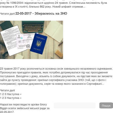
року № 1096/2004 і відзначається щорічно 24 травня. Слов’янська писемність була
створена в IX столітті, близько 862 року. Новий алфавіт отримав...
22-05-2017 - Збираємось на ЗНО
Читати далi
23 травня 2017 року розпочнеться основна сесія зовнішнього незалежного оцінювання.
Пропонуємо пригадати правила, яких потрібно дотримуватися під час проходження
тестування. Виходячи з дому, візьміть із собою документи, на підставі яких ви зможете
зайти до пункту проведення: оригінал сертифіката учасника ЗНО (той, що з фото і
голограмою); оригінал документа, серія та номер якого зазначені в Сертифікаті...
Читати далi
1
2
3
Наступна »
1
2
3
Наступна »
Наразі ви переглядаєте архіви блогу
Пошук
Відділ освіти зміївської міської ради
за
22.05.2017.