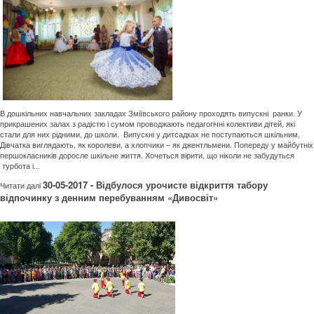
В дошкільних навчальних закладах Зміївського району проходять випускні ранки. У
прикрашених залах з радістю і сумом проводжають педагогічні колективи дітей, які
стали для них рідними, до школи. Випускні у дитсадках не поступаються шкільним.
Дівчатка виглядають, як королеви, а хлопчики – як джентльмени. Попереду у майбутніх
першокласників доросле шкільне життя. Хочеться вірити, що ніколи не забудуться
турбота і...
30-05-2017 - Відбулося урочисте відкриття табору
Читати далi
відпочинку з денним перебуванням «Дивосвіт»