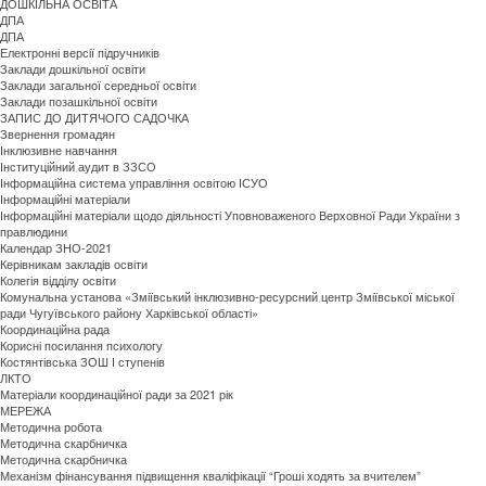
ДОШКІЛЬНА ОСВІТА
ДПА
ДПА
Електронні версії підручників
Заклади дошкільної освіти
Заклади загальної середньої освіти
Заклади позашкільної освіти
ЗАПИС ДО ДИТЯЧОГО САДОЧКА
Звернення громадян
Інклюзивне навчання
Інституційний аудит в ЗЗСО
Інформаційна система управління освітою ІСУО
Інформаційні матеріали
Інформаційні матеріали щодо діяльності Уповноваженого Верховної Ради України з
правлюдини
Календар ЗНО-2021
Керівникам закладів освіти
Колегія відділу освіти
Комунальна установа «Зміївський інклюзивно-ресурсний центр Зміївської міської
ради Чугуївського району Харківської області»
Координаційна рада
Корисні посилання психологу
Костянтівська ЗОШ І ступенів
ЛКТО
Матеріали координаційної ради за 2021 рік
МЕРЕЖА
Методична робота
Методична скарбничка
Методична скарбничка
Механізм фінансування підвищення кваліфікації “Гроші ходять за вчителем”