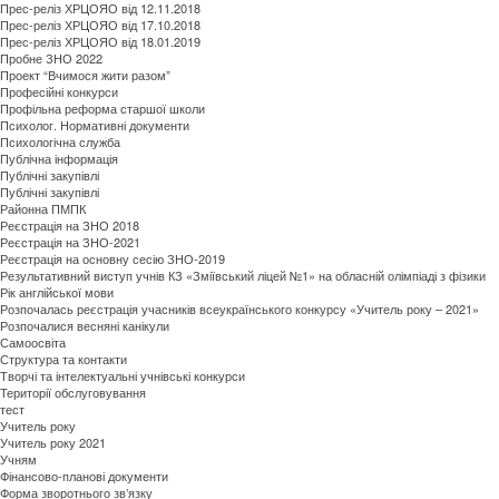
Прес-реліз ХРЦОЯО від 12.11.2018
Прес-реліз ХРЦОЯО від 17.10.2018
Прес-реліз ХРЦОЯО від 18.01.2019
Пробне ЗНО 2022
Проект “Вчимося жити разом”
Професійні конкурси
Профільна реформа старшої школи
Психолог. Нормативні документи
Психологічна служба
Публічна інформація
Публічні закупівлі
Публічні закупівлі
Районна ПМПК
Реєстрація на ЗНО 2018
Реєстрація на ЗНО-2021
Реєстрація на основну сесію ЗНО-2019
Результативний виступ учнів КЗ «Зміївський ліцей №1» на обласній олімпіаді з фізики
Рік англійської мови
Розпочалась реєстрація учасників всеукраїнського конкурсу «Учитель року – 2021»
Розпочалися весняні канікули
Самоосвіта
Структура та контакти
Творчі та інтелектуальні учнівські конкурси
Території обслуговування
тест
Учитель року
Учитель року 2021
Учням
Фінансово-планові документи
Форма зворотнього зв’язку