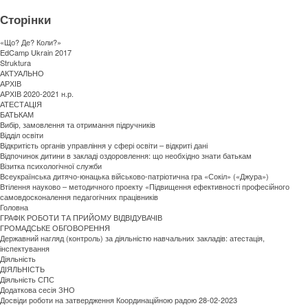
Сторінки
«Що? Де? Коли?»
EdCamp Ukrain 2017
Struktura
АКТУАЛЬНО
АРХІВ
АРХІВ 2020-2021 н.р.
АТЕСТАЦІЯ
БАТЬКАМ
Вибір, замовлення та отримання підручників
Відділ освіти
Відкритість органів управління у сфері освіти – відкриті дані
Відпочинок дитини в закладі оздоровлення: що необхідно знати батькам
Візитка психологічної служби
Всеукраїнська дитячо-юнацька військово-патріотична гра «Сокіл» («Джура»)
Втілення науково – методичного проекту «Підвищення ефективності професійного
самовдосконалення педагогічних працівників
Головна
ГРАФІК РОБОТИ ТА ПРИЙОМУ ВІДВІДУВАЧІВ
ГРОМАДСЬКЕ ОБГОВОРЕННЯ
Державний нагляд (контроль) за діяльністю навчальних закладів: атестація,
інспектування
Діяльність
ДІЯЛЬНІСТЬ
Діяльність СПС
Додаткова сесія ЗНО
Досвіди роботи на затвердження Координаційною радою 28-02-2023