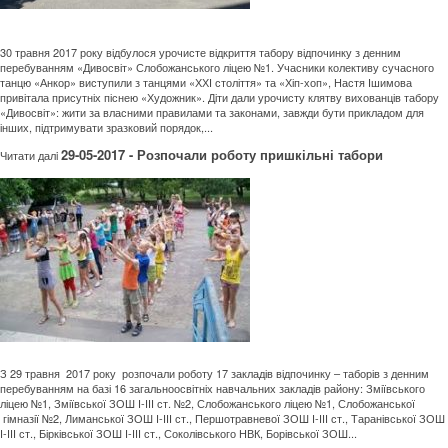
30 травня 2017 року відбулося урочисте відкриття табору відпочинку з денним
перебуванням «Дивосвіт» Слобожанського ліцею №1. Учасники колективу сучасного
танцю «Анкор» виступили з танцями «ХХІ століття» та «Хіп-хоп», Настя Ішимова
привітала присутніх піснею «Художник». Діти дали урочисту клятву вихованців табору
«Дивосвіт»: жити за власними правилами та законами, завжди бути прикладом для
інших, підтримувати зразковий порядок,...
29-05-2017 - Розпочали роботу пришкільні табори
Читати далi
З 29 травня 2017 року розпочали роботу 17 закладів відпочинку – таборів з денним
перебуванням на базі 16 загальноосвітніх навчальних закладів району: Зміївського
ліцею №1, Зміївської ЗОШ І-ІІІ ст. №2, Слобожанського ліцею №1, Слобожанської
гімназії №2, Лиманської ЗОШ І-ІІІ ст., Першотравневої ЗОШ І-ІІІ ст., Таранівської ЗОШ
І-ІІІ ст., Бірківської ЗОШ І-ІІІ ст., Соколівського НВК, Борівської ЗОШ...