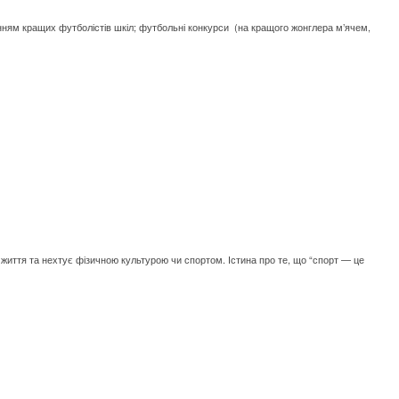
енням кращих футболістів шкіл; футбольні конкурси (на кращого жонглера м’ячем,
б життя та нехтує фізичною культурою чи спортом. Істина про те, що “спорт — це