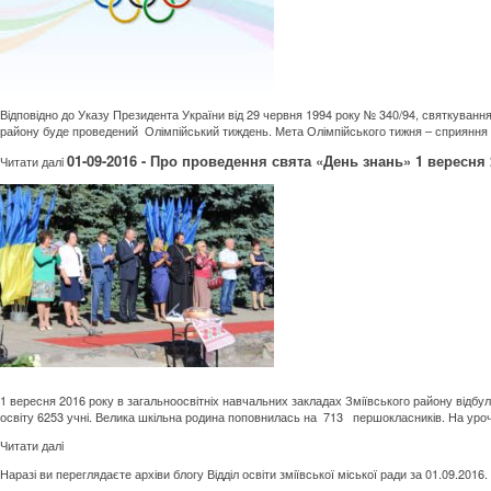
Відповідно до Указу Президента України від 29 червня 1994 року № 340/94, святкування
району буде проведений Олімпійський тиждень. Мета Олімпійського тижня – сприяння р
01-09-2016 - Про проведення свята «День знань» 1 вересня
Читати далi
1 вересня 2016 року в загальноосвітніх навчальних закладах Зміївського району відбу
освіту 6253 учні. Велика шкільна родина поповнилась на 713 першокласників. На урочис
Читати далi
Наразі ви переглядаєте архіви блогу
Відділ освіти зміївської міської ради
за 01.09.2016.