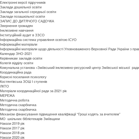
Електронні версії підручників
Заклади дошкільної освіти
Заклади загальної середньої освіти
Заклади позашкільної освіти
ЗАПИС ДО ДИТЯЧОГО САДОЧКА
Звернення громадян
Інклюзивне навчання
Інституційний аудит в ЗЗСО
Інформаційна система управління освітою ІСУО
Інформаційні матеріали
Інформаційні матеріали щодо діяльності Уповноваженого Верховної Ради України з пр
Календар ЗНО-2021
Керівникам закладів освіти
Колегія відділу освіти
Комунальна установа «Зміївський інклюзивно-ресурсний центр Зміївської міської ради 
Координаційна рада
Корисні посилання психологу
Костянтівська ЗОШ І ступенів
ЛКТО
Матеріали координаційної ради за 2021 рік
МЕРЕЖА
Методична робота
Методична скарбничка
Методична скарбничка
Механізм фінансування підвищення кваліфікації “Гроші ходять за вчителем”
МО шкільних бібліотекарів Зміївщини
Накази 2019 рік
Накази 2017 рік
Накази 2018 рік
Накази 2020 рік