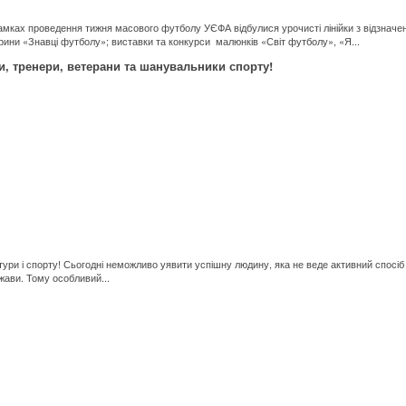
 рамках проведення тижня масового футболу УЄФА відбулися урочисті лінійки з відзнач
рини «Знавці футболу»; виставки та конкурси малюнків «Світ футболу», «Я...
ри, тренери, ветерани та шанувальники спорту!
льтури і спорту! Сьогодні неможливо уявити успішну людину, яка не веде активний спосі
ржави. Тому особливий...