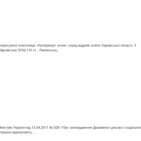
ресувної композиції «Натюрморт осені» серед відділів освіти Харківської області. У
дьківська ЗОШ І-ІІІ ст., Лиманська...
ністрів України від 13.04.2011 № 629 «Про затвердження Державної цільової соціальної
України відзначають...