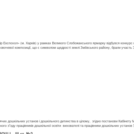
р Експохол» (м. Харків) у рамках Великого Слобожанського ярмарку відбувся конкурс пе
во-овочевої композиції, що є символом щедрості землі Зміївського району, брали участь Зі
их дошкільних установ і дошкільного дитинства в цілому, згідно постанови Кабінету Мі
кого з’їзду працівників дошкільної освіти вихователі та працівники дошкільних установ 
ОШ І – ІІІ ст. №2