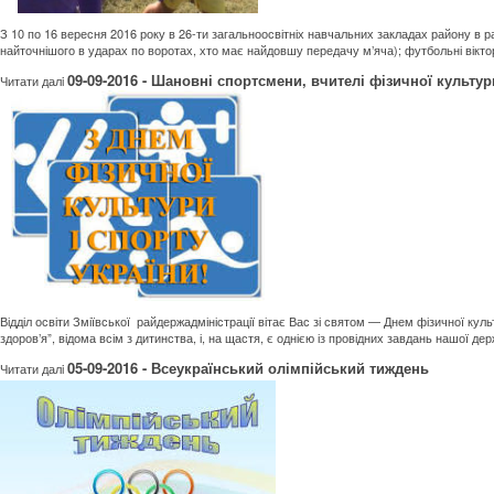
З 10 по 16 вересня 2016 року в 26-ти загальноосвітніх навчальних закладах району в
найточнішого в ударах по воротах, хто має найдовшу передачу м’яча); футбольні вікто
09-09-2016 - Шановні спортсмени, вчителі фізичної культу
Читати далi
Відділ освіти Зміївської райдержадміністрації вітає Вас зі святом — Днем фізичної ку
здоров’я”, відома всім з дитинства, і, на щастя, є однією із провідних завдань нашої де
05-09-2016 - Всеукраїнський олімпійський тиждень
Читати далi