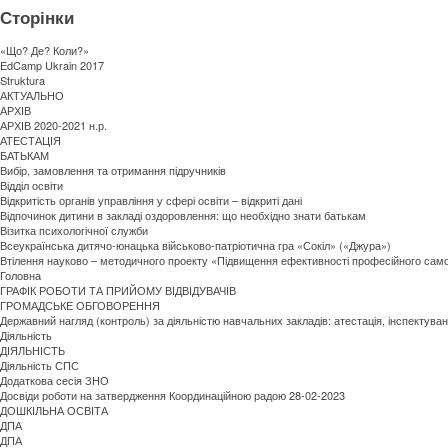
Сторінки
«Що? Де? Коли?»
EdCamp Ukrain 2017
Struktura
АКТУАЛЬНО
АРХІВ
АРХІВ 2020-2021 н.р.
АТЕСТАЦІЯ
БАТЬКАМ
Вибір, замовлення та отримання підручників
Відділ освіти
Відкритість органів управління у сфері освіти – відкриті дані
Відпочинок дитини в закладі оздоровлення: що необхідно знати батькам
Візитка психологічної служби
Всеукраїнська дитячо-юнацька військово-патріотична гра «Сокіл» («Джура»)
Втілення науково – методичного проекту «Підвищення ефективності професійного само
Головна
ГРАФІК РОБОТИ ТА ПРИЙОМУ ВІДВІДУВАЧІВ
ГРОМАДСЬКЕ ОБГОВОРЕННЯ
Державний нагляд (контроль) за діяльністю навчальних закладів: атестація, інспектува
Діяльність
ДІЯЛЬНІСТЬ
Діяльність СПС
Додаткова сесія ЗНО
Досвіди роботи на затвердження Координаційною радою 28-02-2023
ДОШКІЛЬНА ОСВІТА
ДПА
ДПА