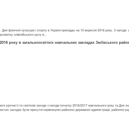
 Дня фізичної культури і спорту в Україні припадає на 10 вересня 2016 року. З нагоди 
озвитку олімпійського руху в...
 2016 року в загальноосвітніх навчальних закладах Зміївського райо
лися урочисті та святкові заходи з нагоди початку 2016/2017 навчального року та Дня 
тих заходах були присутні керівництво районної державної адміністрації, районної рад