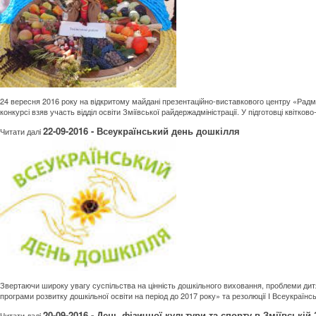
24 вересня 2016 року на відкритому майдані презентаційно-виставкового центру «Радмі
конкурсі взяв участь відділ освіти Зміївської райдержадміністрації. У підготовці квітко
22-09-2016 - Всеукраїнський день дошкілля
Читати далi
Звертаючи широку увагу суспільства на цінність дошкільного виховання, проблеми дитяч
програми розвитку дошкільної освіти на період до 2017 року» та резолюції І Всеукраїнсь
20-09-2016 - День фізичної культури та спорту в Зміївській З
Читати далi