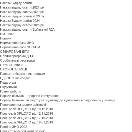
Накази Відділу освіти
Накази відділу освіти 2021 рік
Накази відділу освіти 2022 рік
Накази Відділу освіти 2023 рік
Накази Відділу освіти 2024
Накази відділу освіти 2025 рік
Накази відділу освіти Зміївської РДА
НМТ-202
Новини
Нормативна база ЗНО
Нормативна база ЗНО/НМТ
ОБДАРОВАНI ДIТИ
Освітні програми ДНЗ
Особливості реєстрації
Останні новини
ОХОРОНА ПРАЦІ
Паспорти бюджетних програм
ПДЗОВ “Біле озеро”
Педагогам
Підручники
Плани роботи
Поради батькам – здорове харчування.
Поради батькам: як підготувати дитину до відпочинку в оздоровчому закладі
Посилання на форми звітності
Прес-реліз ХРЦОЯО від 10.12.2018
Прес-реліз ХРЦОЯО від 12.11.2018
Прес-реліз ХРЦОЯО від 17.10.2018
Прес-реліз ХРЦОЯО від 18.01.2019
Пробне ЗНО 2022
Проект “Вчимося жити разом”