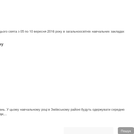
цього свята з 05 по 10 вересня 2016 року в загальноосвітніх навчальних закладах
ну
знань. У цьому навчальному році в Зміївському районі будуть одержувати середню
и,...
Пошук