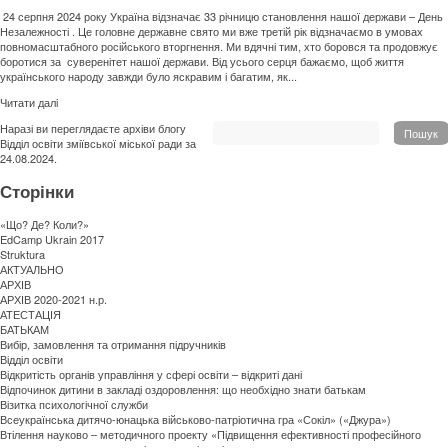
24 серпня 2024 року Україна відзначає 33 річницю становлення нашої держави – День
Незалежності . Це головне державне свято ми вже третій рік відзначаємо в умовах
повномасштабного російського вторгнення. Ми вдячні тим, хто боровся та продовжує
боротися за суверенітет нашої держави. Від усього серця бажаємо, щоб життя
українського народу завжди було яскравим і багатим, як...
Читати далi
Наразі ви переглядаєте архіви блогу
Пошук
Відділ освіти зміївської міської ради
за
24.08.2024.
Сторінки
«Що? Де? Коли?»
EdCamp Ukrain 2017
Struktura
АКТУАЛЬНО
АРХІВ
АРХІВ 2020-2021 н.р.
АТЕСТАЦІЯ
БАТЬКАМ
Вибір, замовлення та отримання підручників
Відділ освіти
Відкритість органів управління у сфері освіти – відкриті дані
Відпочинок дитини в закладі оздоровлення: що необхідно знати батькам
Візитка психологічної служби
Всеукраїнська дитячо-юнацька військово-патріотична гра «Сокіл» («Джура»)
Втілення науково – методичного проекту «Підвищення ефективності професійного