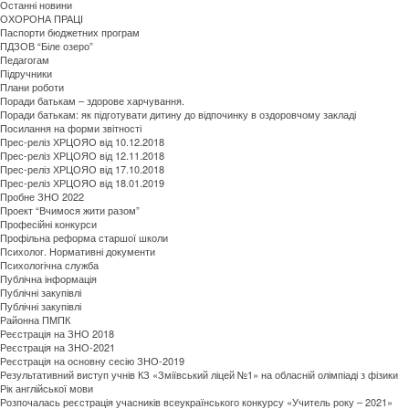
Останні новини
ОХОРОНА ПРАЦІ
Паспорти бюджетних програм
ПДЗОВ “Біле озеро”
Педагогам
Підручники
Плани роботи
Поради батькам – здорове харчування.
Поради батькам: як підготувати дитину до відпочинку в оздоровчому закладі
Посилання на форми звітності
Прес-реліз ХРЦОЯО від 10.12.2018
Прес-реліз ХРЦОЯО від 12.11.2018
Прес-реліз ХРЦОЯО від 17.10.2018
Прес-реліз ХРЦОЯО від 18.01.2019
Пробне ЗНО 2022
Проект “Вчимося жити разом”
Професійні конкурси
Профільна реформа старшої школи
Психолог. Нормативні документи
Психологічна служба
Публічна інформація
Публічні закупівлі
Публічні закупівлі
Районна ПМПК
Реєстрація на ЗНО 2018
Реєстрація на ЗНО-2021
Реєстрація на основну сесію ЗНО-2019
Результативний виступ учнів КЗ «Зміївський ліцей №1» на обласній олімпіаді з фізики
Рік англійської мови
Розпочалась реєстрація учасників всеукраїнського конкурсу «Учитель року – 2021»