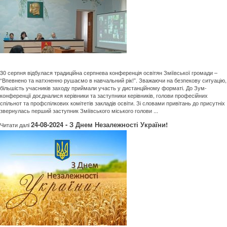
30 серпня відбулася традиційна серпнева конференція освітян Зміївської громади –
“Впевнено та натхненно рушаємо в навчальний рік!”. Зважаючи на безпекову ситуацію,
більшість учасників заходу приймали участь у дистанційному форматі. До Зум-
конференції доєдналися керівники та заступники керівників, голови професійних
спільнот та профспілкових комітетів закладів освіти. Зі словами привітань до присутніх
звернулась перший заступник Зміївського міського голови ...
24-08-2024 - З Днем Незалежності України!
Читати далi