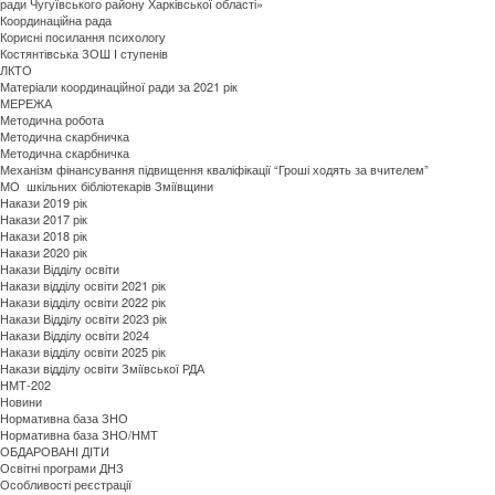
ради Чугуївського району Харківської області»
Координаційна рада
Корисні посилання психологу
Костянтівська ЗОШ І ступенів
ЛКТО
Матеріали координаційної ради за 2021 рік
МЕРЕЖА
Методична робота
Методична скарбничка
Методична скарбничка
Механізм фінансування підвищення кваліфікації “Гроші ходять за вчителем”
МО шкільних бібліотекарів Зміївщини
Накази 2019 рік
Накази 2017 рік
Накази 2018 рік
Накази 2020 рік
Накази Відділу освіти
Накази відділу освіти 2021 рік
Накази відділу освіти 2022 рік
Накази Відділу освіти 2023 рік
Накази Відділу освіти 2024
Накази відділу освіти 2025 рік
Накази відділу освіти Зміївської РДА
НМТ-202
Новини
Нормативна база ЗНО
Нормативна база ЗНО/НМТ
ОБДАРОВАНI ДIТИ
Освітні програми ДНЗ
Особливості реєстрації