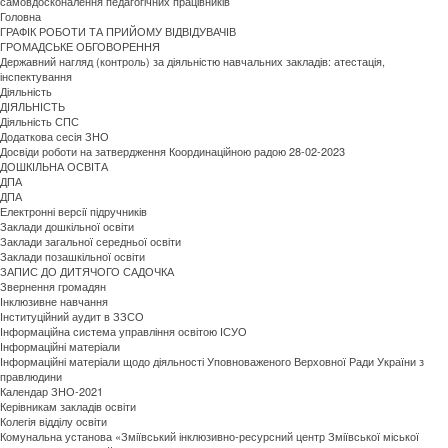
самовдосконалення педагогічних працівників
Головна
ГРАФІК РОБОТИ ТА ПРИЙОМУ ВІДВІДУВАЧІВ
ГРОМАДСЬКЕ ОБГОВОРЕННЯ
Державний нагляд (контроль) за діяльністю навчальних закладів: атестація,
інспектування
Діяльність
ДІЯЛЬНІСТЬ
Діяльність СПС
Додаткова сесія ЗНО
Досвіди роботи на затвердження Координаційною радою 28-02-2023
ДОШКІЛЬНА ОСВІТА
ДПА
ДПА
Електронні версії підручників
Заклади дошкільної освіти
Заклади загальної середньої освіти
Заклади позашкільної освіти
ЗАПИС ДО ДИТЯЧОГО САДОЧКА
Звернення громадян
Інклюзивне навчання
Інституційний аудит в ЗЗСО
Інформаційна система управління освітою ІСУО
Інформаційні матеріали
Інформаційні матеріали щодо діяльності Уповноваженого Верховної Ради України з
правлюдини
Календар ЗНО-2021
Керівникам закладів освіти
Колегія відділу освіти
Комунальна установа «Зміївський інклюзивно-ресурсний центр Зміївської міської