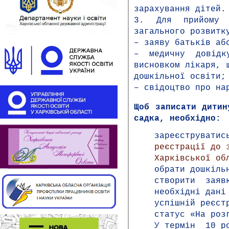
зарахування дітей.
3. Для прийому 
загального розвитк
– заяву батьків аб
– медичну довід
висновком лікаря, 
дошкільної освіти;
–
свідоцтво про на
Щоб записати дитин
садка, необхідно:
зареєструватис
реєстрації до 
Харківської об
обрати дошкіль
створити заявк
необхідні дані
успішній реєст
статус «На роз
У термін 10 р