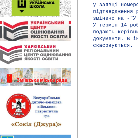
у заявці номер
підтвердження 
змінено на -“У
У термін 14 ро
подають керівн
документи. В і
скасовується.