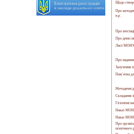
Щодо створе
Про методич
н.р.
Про атестац
Про деякі пи
Лист МОНУ в
Про надання
Залучення п
Пам`ятка дл
Методичні р
Складання і
Г
ігієнічні в
Наказ МОНУ
Наказ МОНУ 
Про організ
психічного 