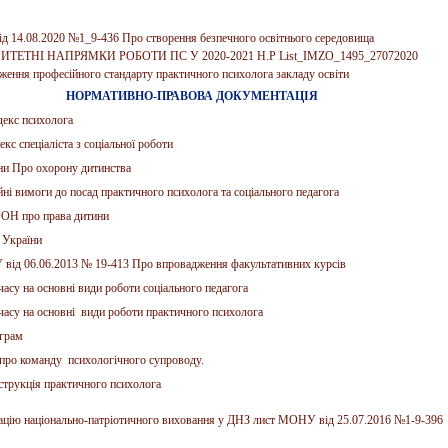
ід 14.08.2020 №1_9-436 Про створення безпечного освітнього середовища
ИТЕТНI НАПРЯМКИ РОБОТИ ПС У 2020-2021 Н.Р List_IMZO_1495_27072020
ження професійного стандарту практичного психолога закладу освіти
НОРМАТИВНО-ПРАВОВА ДОКУМЕНТАЦІЯ
декс психолога
кс спеціаліста з соціальної роботи
ни Про охорону дитинства
йні вимоги до посад практичного психолога та соціального педагога
ООН про права дитини
 України
від 06.06.2013 № 19-413 Про впровадження факультативних курсів
асу на основні види роботи соціального педагога
асу на основні види роботи практичного психолога
ограм
про команду психологічного супроводу.
струкція практичного психолога
ацію національно-патріотичного виховання у ДНЗ лист МОНУ від 25.07.2016 №1-9-396