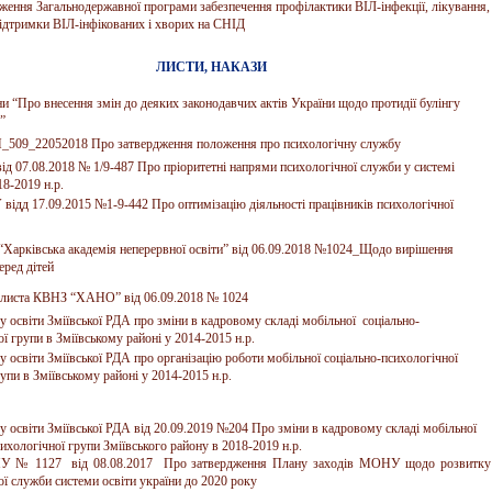
ження Загальнодержавної програми забезпечення профілактики ВІЛ-інфекції, лікування,
підтримки ВІЛ-інфікованих і хворих на СНІД
ЛИСТИ, НАКАЗИ
ни “Про внесення змін до деяких законодавчих актів України щодо протидії булінгу
”
509_22052018 Про затвердження положення про психологічну службу
д 07.08.2018 № 1/9-487 Про пріоритетні напрями психологічної служби у системі
18-2019 н.р.
ідд 17.09.2015 №1-9-442 Про оптимізацію діяльності працівників психологічної
Харківська академія неперервної освіти” від 06.09.2018 №1024_Щодо вирішення
еред дітей
 листа КВНЗ “ХАНО” від 06.09.2018 № 1024
у освіти Зміївської РДА про зміни в кадровому складі мобільної соціально-
ї групи в Зміївському районі у 2014-2015 н.р.
у освіти Зміївської РДА про організацію роботи мобільної соціально-психологічної
упи в Зміївському районі у 2014-2015 н.р.
лу освіти Зміївської РДА від 20.09.2019 №204 Про зміни в кадровому складі мобільної
ихологічної групи Зміївського району в 2018-2019 н.р.
 № 1127 від 08.08.2017 Про затвердження Плану заходів МОНУ щодо розвитку
ої служби системи освіти україни до 2020 року