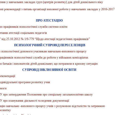
ння у навчальних закладах груп (центрів розвитку) для дітей дошкільного віку
ні рекомендації з питань організації виховної роботи у навчальних закладах у 2016-2017
ПРО АТЕСТАЦІЮ
ію працівників психологічної служби системи освіти
тання атестації соціальних педагогів
ід 25.10.2012 № 1/9-779 “Щодо атестації педагогічних працівників”
ПСИХОЛОГІЧНИЙ СУПРОВІД ПЕРЕСЕЛЕНЦІВ
 психологічної допомоги учасникам навчально-виховного процесу
рацівників психологічної служби до роботи у військвих комісаріатах
я батьків і вихователів дітей-дошкільнят, що потрапили в кризову ситуацію
СУПРОВІД ІНКЛЮЗИВНОЇ ОСВІТИ
екомендації
ндивідуальної програми розвитку учня
имоги
 про затвердження Положення про спеціальну загальноосвітню школу
про планування діяльності та ведення документації
ацію навчально -виховного процесу учнів з розумовою відсталістю та затримкою
розвитку