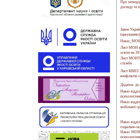
Про затверд
догляду та 
Закон Украї
(цькуванню)
Наказ_МОН_
Лист МОН ві
освіти на 20
Лист МОНУ в
служби
Лист КВНЗ “
конфліктів с
Додаток до
Наказ відділ
психологічно
Наказ відділ
мобільної гр
Наказ відді
соціально-пс
Наказ МОНУ
психологічн