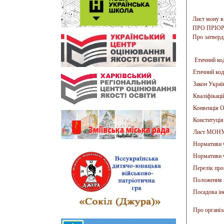
Лист мону в
ПРО ПРIОР
Про затверд
Етичний ко
Етичний коде
Закон Украї
Кваліфікаці
Конвенція 
Конституція
Лист МОНУ 
Нормативи ч
Нормативи ч
Перелік пр
Положення 
Посадова ін
Про організ