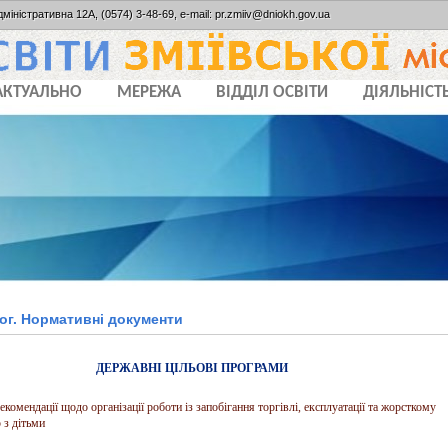
дміністративна 12А, (0574) 3-48-69, e-mail: pr.zmiiv@dniokh.gov.ua
АКТУАЛЬНО
МЕРЕЖА
ВІДДІЛ ОСВІТИ
ДІЯЛЬНІСТ
ог. Нормативні документи
ДЕРЖАВНІ ЦІЛЬОВІ ПРОГРАМИ
комендації щодо організації роботи із запобігання торгівлі, експлуатації та жорсткому
з дітьми