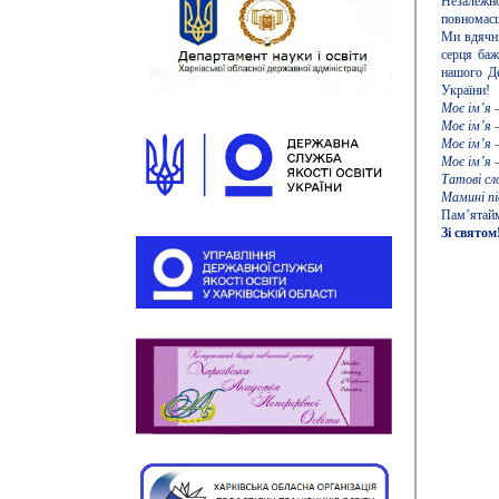
Незалеж
повномасш
Ми вдячні
серця баж
нашого Де
України!
Моє ім’я 
Моє ім’я –
Моє ім’я 
Моє ім’я 
Татові сло
Мамині пі
Пам’ятайм
Зі святом