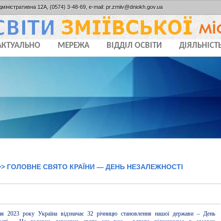
дміністративна 12А, (0574) 3-48-69, e-mail: pr.zmiiv@dniokh.gov.ua
АКТУАЛЬНО
МЕРЕЖА
ВІДДІЛ ОСВІТИ
ДІЯЛЬНІСТ
> ГОЛОВНЕ СВЯТО КРАЇНИ — ДЕНЬ НЕЗАЛЕЖНОСТІ
я 2023 року Україна відзначає 32 річницю становлення нашої держави – День