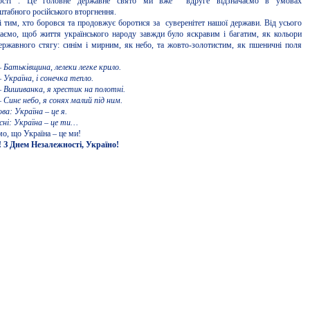
ності . Це головне державне свято ми вже вдруге відзначаємо в умовах
табного російського вторгнення.
 тим, хто боровся та продовжує боротися за суверенітет нашої держави. Від усього
аємо, щоб життя українського народу завжди було яскравим і багатим, як кольори
ржавного стягу: синім і мирним, як небо, та жовто-золотистим, як пшеничні поля
– Батьківщина, лелеки легке крило.
 Україна, i сонечка тепло.
– Вишиванка, я хрестик на полотні.
– Синє небо, я сонях малий під ним.
ва: Україна – це я.
сні: Україна – це ти…
о, що Україна – це ми!
! З Днем Незалежності, Україно!