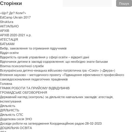
Сторінки
Пошук
«Що? Де? Коли?»
EdCamp Ukrain 2017
Struktura
АКТУАЛЬНО
АРХІВ
АРХІВ 2020-2021 н.р.
АТЕСТАЦІЯ
БАТЬКАМ
Вибір, замовлення та отримання підручників
Відділ освіти
Відкритість органів управління у сфері освіти – відкриті дані
Відпочинок дитини в закладі оздоровлення: що необхідно знати батькам
Візитка психологічної служби
Всеукраїнська дитячо-юнацька військово-патріотична гра «Сокіл» («Джура»)
Втілення науково – методичного проекту «Підвищення ефективності професійного
самовдосконалення педагогічних працівників
Головна
ГРАФІК РОБОТИ ТА ПРИЙОМУ ВІДВІДУВАЧІВ
ГРОМАДСЬКЕ ОБГОВОРЕННЯ
Державний нагляд (контроль) за діяльністю навчальних закладів: атестація,
інспектування
Діяльність
ДІЯЛЬНІСТЬ
Діяльність СПС
Додаткова сесія ЗНО
Досвіди роботи на затвердження Координаційною радою 28-02-2023
ДОШКІЛЬНА ОСВІТА
ДПА