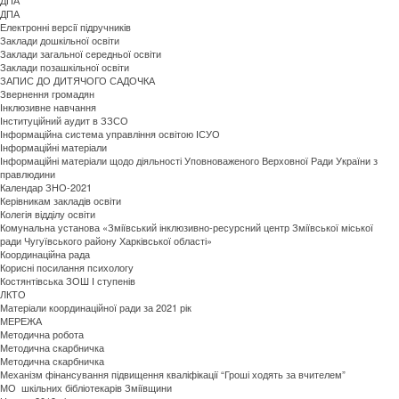
ДПА
Електронні версії підручників
Заклади дошкільної освіти
Заклади загальної середньої освіти
Заклади позашкільної освіти
ЗАПИС ДО ДИТЯЧОГО САДОЧКА
Звернення громадян
Інклюзивне навчання
Інституційний аудит в ЗЗСО
Інформаційна система управління освітою ІСУО
Інформаційні матеріали
Інформаційні матеріали щодо діяльності Уповноваженого Верховної Ради України з
правлюдини
Календар ЗНО-2021
Керівникам закладів освіти
Колегія відділу освіти
Комунальна установа «Зміївський інклюзивно-ресурсний центр Зміївської міської
ради Чугуївського району Харківської області»
Координаційна рада
Корисні посилання психологу
Костянтівська ЗОШ І ступенів
ЛКТО
Матеріали координаційної ради за 2021 рік
МЕРЕЖА
Методична робота
Методична скарбничка
Методична скарбничка
Механізм фінансування підвищення кваліфікації “Гроші ходять за вчителем”
МО шкільних бібліотекарів Зміївщини