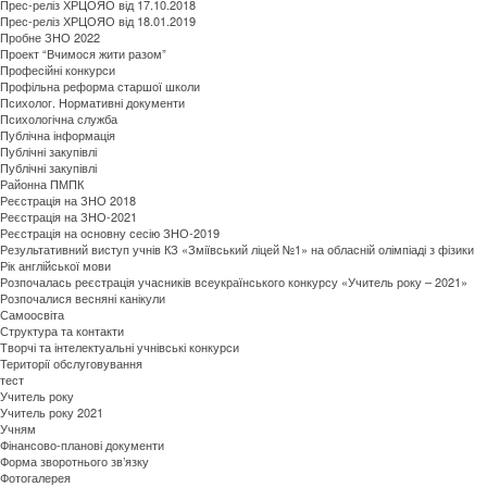
Прес-реліз ХРЦОЯО від 17.10.2018
Прес-реліз ХРЦОЯО від 18.01.2019
Пробне ЗНО 2022
Проект “Вчимося жити разом”
Професійні конкурси
Профільна реформа старшої школи
Психолог. Нормативні документи
Психологічна служба
Публічна інформація
Публічні закупівлі
Публічні закупівлі
Районна ПМПК
Реєстрація на ЗНО 2018
Реєстрація на ЗНО-2021
Реєстрація на основну сесію ЗНО-2019
Результативний виступ учнів КЗ «Зміївський ліцей №1» на обласній олімпіаді з фізики
Рік англійської мови
Розпочалась реєстрація учасників всеукраїнського конкурсу «Учитель року – 2021»
Розпочалися весняні канікули
Самоосвіта
Структура та контакти
Творчі та інтелектуальні учнівські конкурси
Території обслуговування
тест
Учитель року
Учитель року 2021
Учням
Фінансово-планові документи
Форма зворотнього зв’язку
Фотогалерея