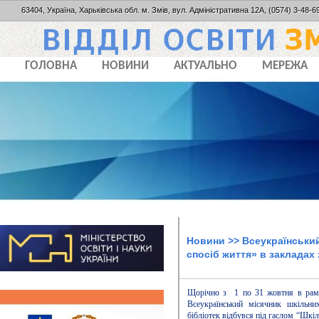
63404, Україна, Харьківська обл. м. Змів, вул. Адміністративна 12А, (0574) 3-48-69
ГОЛОВНА
НОВИНИ
АКТУАЛЬНО
МЕРЕЖА
Новини
>> Всеукраїнський
спосіб життя» в закладах
Щорічно з 1 по 31 жовтня в рамк
Всеукраїнський місячник шкільни
бібліотек відбувся під гаслом “Шкіл