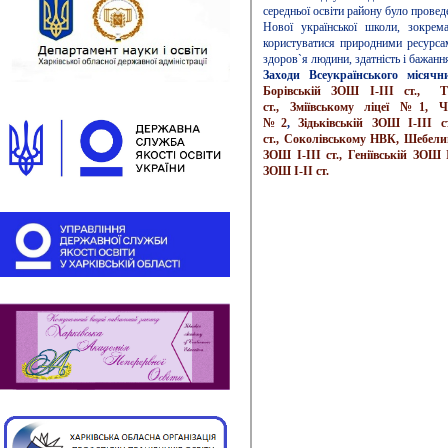
середньої освіти району було провед
Нової української школи, зокре
користуватися природними ресурса
здоров`я людини, здатність і бажан
Заходи Всеукраїнського місячн
Борівській ЗОШ І-ІІІ ст.,
Т
ст.,
Зміївському ліцеї №1,
Ч
№2
,
Зідьківській ЗОШ І-ІІІ с
ст.,
Соколівському НВК,
Шебелин
ЗОШ І-ІІІ ст.,
Геніївській ЗОШ І
ЗОШ І-ІІ ст.