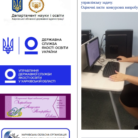
управлінську задачу.
Оціночні листи конкурсних випробу