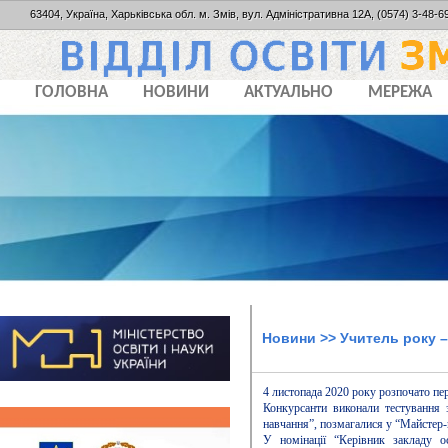
63404, Україна, Харьківська обл. м. Змів, вул. Адміністративна 12А, (0574) 3-48-69
ГОЛОВНА
НОВИНИ
АКТУАЛЬНО
МЕРЕЖА
Новини
>> Учитель року –
4 листопада 2020 року розпочато пе
Конкурсанти виконали тестування 
навчання”, позмагалися у “Майстер-
У номінації “Керівник закладу ос