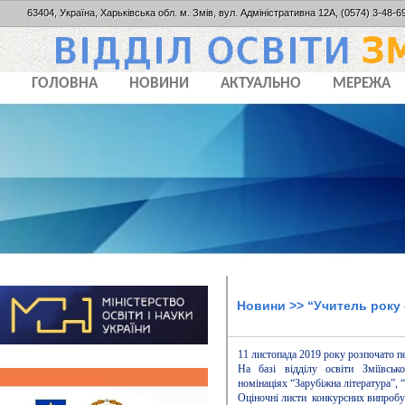
63404, Україна, Харьківська обл. м. Змів, вул. Адміністративна 12А, (0574) 3-48-69
ГОЛОВНА
НОВИНИ
АКТУАЛЬНО
МЕРЕЖА
Новини
>> “Учитель року 
11 листопада 2019 року розпочато п
На базі відділу освіти Зміївськ
номінаціях “Зарубіжна література”, “
Оціночні листи конкурсних випробу