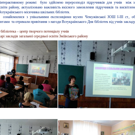
інтерактивному режимі було здійснено перерозподіл підручників для учнів між з
освіти району, актуалізовано важливість якісного замовлення підручників та висвітлен
сеукраїнського місячника шкільних бібліотек.
і ознайомилися з унікальними експозиціями музею Чемужівської ЗОШ І-ІІІ ст., об
легами та отримали привітання з нагоди Всеукраїнського Дня бібліотек від учнів закладу
бібліотека – центр творчого потенціалу учнів
арі закладів загальної середньої освіти Зміївського району