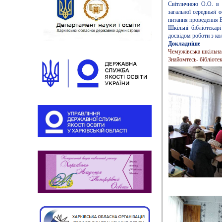
Світличною О.О. в 
загальної середньої 
питання проведення В
Шкільні бібліотекар
досвідом роботи з ко
Докладніше
Чемужівська шкільна 
Знайомтесь- бібліотек