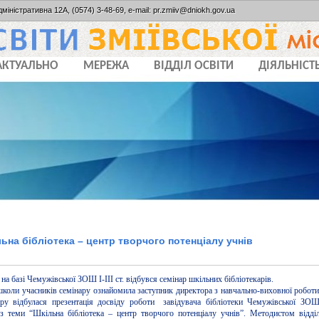
дміністративна 12А, (0574) 3-48-69, e-mail: pr.zmiiv@dniokh.gov.ua
АКТУАЛЬНО
МЕРЕЖА
ВІДДІЛ ОСВІТИ
ДІЯЛЬНІСТ
ьна бібліотека – центр творчого потенціалу учнів
на базі Чемужівської ЗОШ І-ІІІ ст. відбувся семінар шкільних бібліотекарів.
школи учасників семінару ознайомила заступник директора з навчально-виховної робот
ру відбулася презентація досвіду роботи завідувача бібліотеки Чемужівської ЗОШ 
 теми “Шкільна бібліотека – центр творчого потенціалу учнів”. Методистом відділ