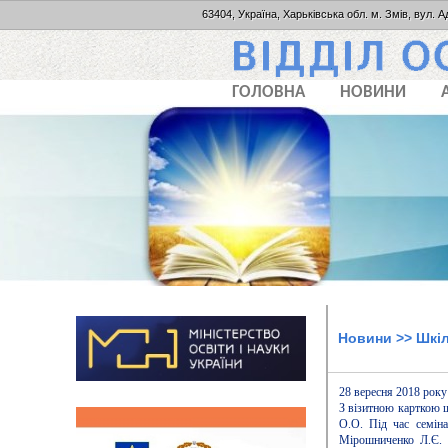
63404, Україна, Харьківська обл. м. Змів, вул. А
ГОЛОВНА
НОВИНИ
Новини
>> Шкіл
28 вересня 2018 року 
З візитною карткою 
О.О. Під час семіна
Мірошниченко Л.Є. з