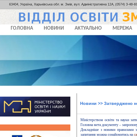
63404, Україна, Харьківська обл. м. Змів, вул. Адміністративна 12А, (0574) 3-48-69
ГОЛОВНА
НОВИНИ
АКТУАЛЬНО
МЕРЕЖА
Новини
>> Затверджено н
Міністерством освіти та науки за
Головна мета документу – запропону
Докладніше з новими правилами з
запитання можна ознайомитись на
са