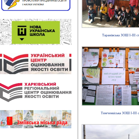
Таранівська ЗОШ І-ІІІ ст
Тимченкіська ЗОШ І-ІІІ с