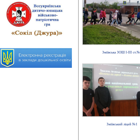
Зміївська ЗОШ І-ІІІ ст.
Зміївський ліцей №1