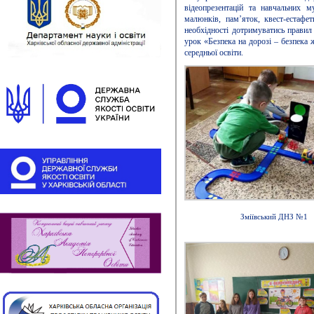
відеопрезентацій та навчальних му
малюнків, пам’яток, квест-естафе
необхідності дотримуватись правил
урок «Безпека на дорозі – безпека 
середньої освіти.
Зміївський ДНЗ №1