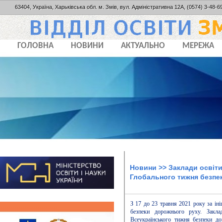
63404, Україна, Харьківська обл. м. Змів, вул. Адміністративна 12А, (0574) 3-48-69
ГОЛОВНА
НОВИНИ
АКТУАЛЬНО
МЕРЕЖА
Новини
>> Заклади освіти
Глобального тижня безпе
З 17 до 23 травня 2021 року за ін
безпеки дорожнього руху. Закла
Всеукраїнського тижня безпеки до