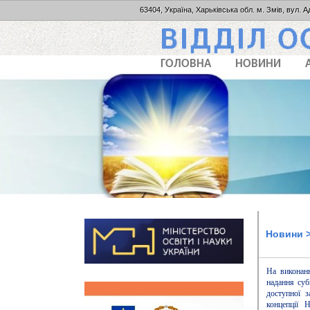
63404, Україна, Харьківська обл. м. Змів, вул. А
ГОЛОВНА
НОВИНИ
Новини
>
На викона
надання суб
доступної з
концепції 