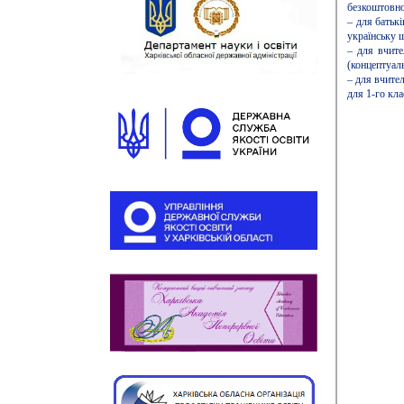
безкоштовно
– для батьк
українську 
– для вчите
(концептуал
– для вчител
для 1-го кла