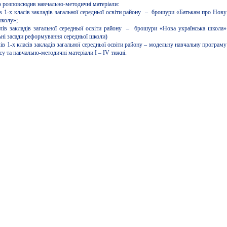
 розповсюдив навчально-методичні матеріали:
ів 1-х класів закладів загальної середньої освіти району – брошури «Батькам про Нову
школу»;
лів закладів загальної середньої освіти району – брошури «Нова українська школа»
ьні засади реформування середньої школи)
ів 1-х класів закладів загальної середньої освіти району – модельну навчальну програму
су та навчально-методичні матеріали І – ІV тижні.