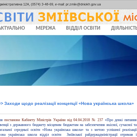
дміністративна 12А, (0574) 3-48-69, e-mail: pr.zmiiv@dniokh.gov.ua
АКТУАЛЬНО
МЕРЕЖА
ВІДДІЛ ОСВІТИ
ДІЯЛЬНІСТ
> Заходи щодо реалізації концепції «Нова українська школа»
ння
постанови Кабінету Міністрів України від 04.04.2018 № 237
«Про деякі питання
венції з державного бюджету місцевим бюджетам на забезпечення якісної, сучасної та
агальної середньої освіти «Нова українська школа» та з метою успішної реалізації
Нова українська школа відділ освіти Зміївської райдержадміністрації отримав і