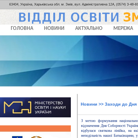
63404, Україна, Харьківська обл. м. Змів, вул. Адміністративна 12А, (0574) 3-48-69
ГОЛОВНА
НОВИНИ
АКТУАЛЬНО
МЕРЕЖА
Новини
>> Заходи до Дня 
З метою формування національної
відзначення Дня Соборності України
відбулася святкова лінійка, на 
неподільність нашої Батьківщини, у