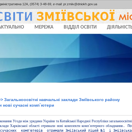
дміністративна 12А, (0574) 3-48-69, e-mail: pr.zmiiv@dniokh.gov.ua
АКТУАЛЬНО
МЕРЕЖА
ВІДДІЛ ОСВІТИ
ДІЯЛЬНІСТ
> Загальноосвітні навчальні заклади Зміївського району
 нові сучасні комп`ютери
конання Угоди між урядами України та Китайської Народної Республіки загальноосвітні
аклади Харківської області отримали нові комплекти комп`ютерного обладнання
. По
 сучасних комп
`
ютерів отримали Зміївський ліцей №1 і Зміївська