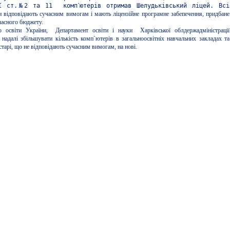
ІІ ст.№2 та 11 комп
`
ютерів отримав Шелудьківський ліцей. Всі
 відповідають сучасним вимогам і мають ліцензійне програмне забепечення, придбане
ласного бюджету.
во освіти України, Департамент освіти і науки Харківської облдержадміністрації
надалі збільшувати кількість комп`ютерів в загальноосвітніх навчальних закладах та
тарі, що не відповідають сучасним вимогам, на нові.