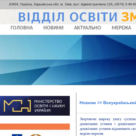
63404, Україна, Харьківська обл. м. Змів, вул. Адміністративна 12А, (0574) 3-48-69
ГОЛОВНА
НОВИНИ
АКТУАЛЬНО
МЕРЕЖА
Новини
>> Всеукраїнськи
Звертаючи широку увагу суспільс
дошкільних установ і дошкільног
дошкільних установ відзначають св
неділю вересня.