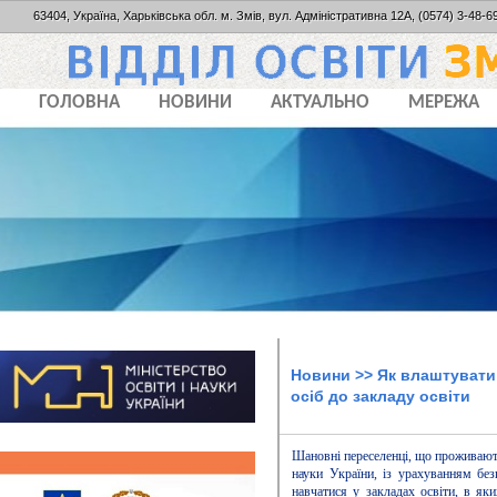
63404, Україна, Харьківська обл. м. Змів, вул. Адміністративна 12А, (0574) 3-48-69
ГОЛОВНА
НОВИНИ
АКТУАЛЬНО
МЕРЕЖА
Новини
>> Як влаштувати
осіб до закладу освіти
Шановні переселенці, що проживають 
науки України, із урахуванням бе
навчатися у закладах освіти, в я