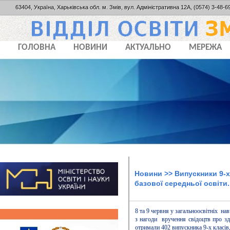
63404, Україна, Харьківська обл. м. Змів, вул. Адміністративна 12А, (0574) 3-48-69
ГОЛОВНА
НОВИНИ
АКТУАЛЬНО
МЕРЕЖА
Новини
>> Випускники 9-х
базової середньої освіти.
8 та 9 червня у загальноосвітніх на
з нагоди вручення свідоцтв про зд
отримали 402 випускника 9-х класів,