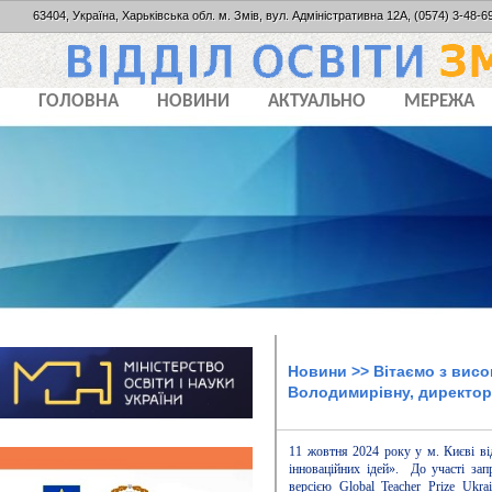
63404, Україна, Харьківська обл. м. Змів, вул. Адміністративна 12А, (0574) 3-48-69
ГОЛОВНА
НОВИНИ
АКТУАЛЬНО
МЕРЕЖА
Новини
>> Вітаємо з вис
Володимирівну, директор
11 жовтня 2024 року у м. Києві ві
інноваційних ідей». До участі зап
версією Global Teacher Prize Ukra