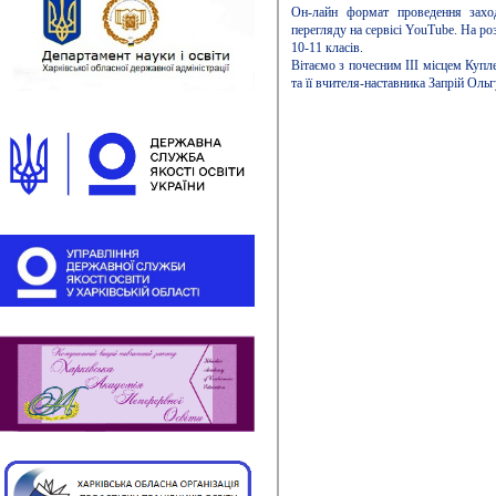
Он-лайн формат проведення захо
перегляду на сервісі YouTube. На р
10-11 класів.
Вітаємо з почесним ІІІ місцем Куп
та її вчителя-наставника Запрій Оль