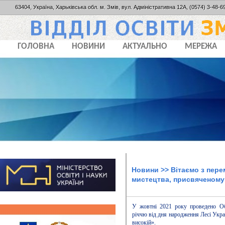
63404, Україна, Харьківська обл. м. Змів, вул. Адміністративна 12А, (0574) 3-48-69
ГОЛОВНА
НОВИНИ
АКТУАЛЬНО
МЕРЕЖА
Новини
>> Вітаємо з пер
мистецтва, присвяченому 
У жовтні 2021 року проведено Об
річчю від дня народження Лесі Украї
високій».