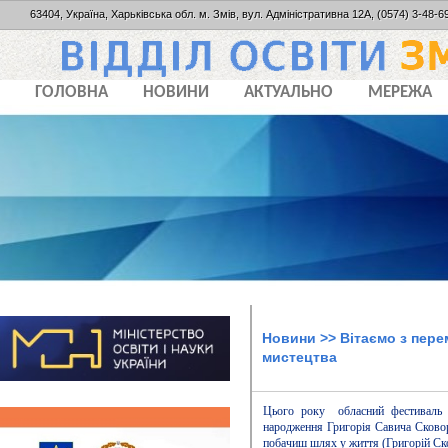
63404, Україна, Харьківська обл. м. Змів, вул. Адміністративна 12А, (0574) 3-48-69
ГОЛОВНА
НОВИНИ
АКТУАЛЬНО
МЕРЕЖА
Новини
>> Вітаємо з пер
мистецтва
Цього року обласний фестиваль о
народження Григорія Савича Сковоро
побачиш шлях у життя (Григорій Ск