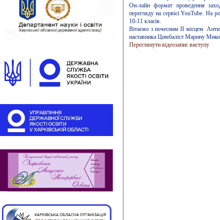
Он-лайн формат проведення захо
перегляду на сервісі YouTube. На р
10-11 класів.
Вітаємо з почесним ІІ місцем Антип
наставника Цимбаліст Марину Мико
Переглянути відеозапис виступу