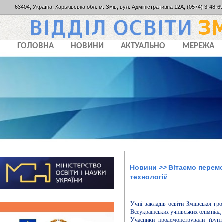
63404, Україна, Харьківська обл. м. Змів, вул. Адміністративна 12А, (0574) 3-48-69
ГОЛОВНА
НОВИНИ
АКТУАЛЬНО
МЕРЕЖА
Новини
>> Вітаємо перемо
технологій
Учні закладів освіти Зміївської г
Всеукраїнських учнівських олімпіад з
Учасники продемонстрували ґрунто