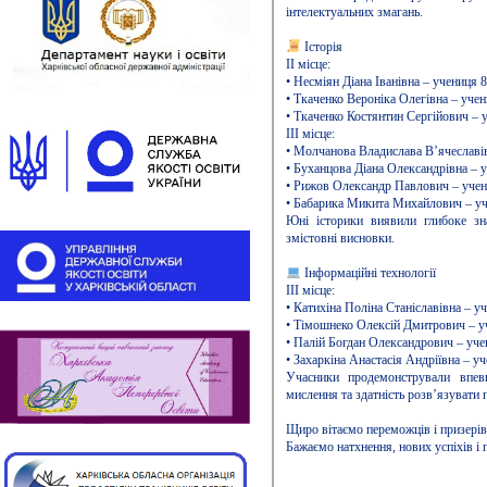
інтелектуальних змагань.
Історія
ІІ місце:
• Несміян Діана Іванівна – учениця 
• Ткаченко Вероніка Олегівна – уче
• Ткаченко Костянтин Сергійович – 
ІІІ місце:
• Молчанова Владислава В’ячеславів
• Буханцова Діана Олександрівна – 
• Рижов Олександр Павлович – учень
• Бабарика Микита Михайлович – учен
Юні історики виявили глибоке зна
змістовні висновки.
Інформаційні технології
ІІІ місце:
• Катихіна Поліна Станіславівна – у
• Тімошнеко Олексій Дмитрович – уч
• Палій Богдан Олександрович – уче
• Захаркіна Анастасія Андріївна – у
Учасники продемонстрували впев
мислення та здатність розв’язувати 
Щиро вітаємо переможців і призерів,
Бажаємо натхнення, нових успіхів і