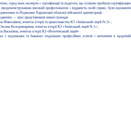
вітян, серед яких експерти з сертифікації та педагоги, що успішно пройшли сертифікацію
, продемонструвавши високий професіоналізм і відданість своїй справі, були відзначені
рамотами та Подяками Харківської обласної військової адміністрації.
оджених — троє представників нашої громади:
 Миколаївна, вчитель історії та правознавства КЗ «Зміївський ліцей № 2» ;
Оксана Володимирівна, вчитель історії КЗ «Зміївський ліцей № 1» ;
а Василівна, вчитель історії КЗ «Велетенський ліцей» .
мо з відзнаками та бажаємо подальших професійних успіхів і натхнення в щоденній