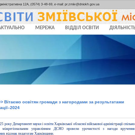
дміністративна 12А, (0574) 3-48-69, e-mail: pr.zmiiv@dniokh.gov.ua
АКТУАЛЬНО
МЕРЕЖА
ВІДДІЛ ОСВІТИ
ДІЯЛЬНІСТ
> Вітаємо освітян громади з нагородами за результатами
ації–2024
25 року Департамент науки і освіти Харківської обласної військової адміністрації спільно
 міжрегіональним управлінням ДСЯО провели урочистості з нагоди вручення
них відзнак педагогам Харківщини.