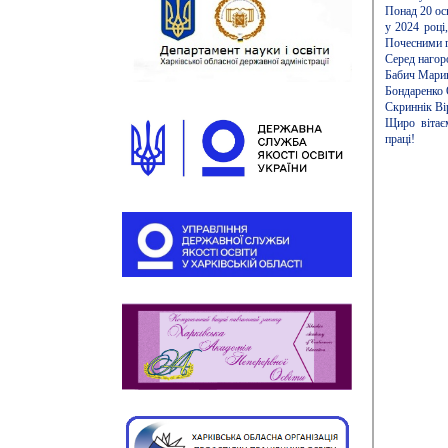
Понад 20 ос
у 2024 році
Почесними г
Серед нагор
Бабич Марина
Бондаренко 
Скриннік Вір
Щиро вітає
праці!