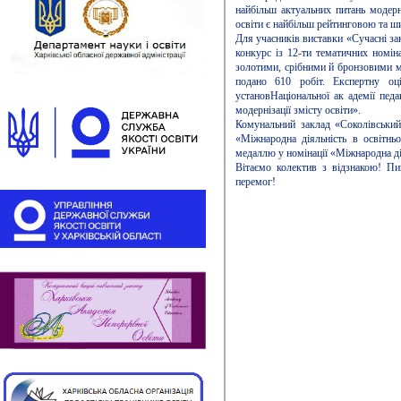
найбільш актуальних питань модерні
освіти є найбільш рейтинговою та 
Для учасників виставки «Сучасні за
конкурс із 12-ти тематичних номін
золотими, срібними й бронзовими м
подано 610 робіт. Експертну оц
установНаціональної ак адемії педа
модернізації змісту освіти».
Комунальний заклад «Соколівський
«Міжнародна діяльність в освітнь
медаллю у номінації «Міжнародна ді
Вітаємо колектив з відзнакою! П
перемог!