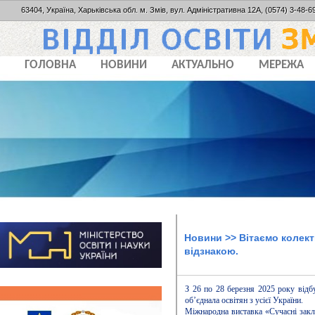
63404, Україна, Харьківська обл. м. Змів, вул. Адміністративна 12А, (0574) 3-48-69
ГОЛОВНА
НОВИНИ
АКТУАЛЬНО
МЕРЕЖА
Новини
>> Вітаємо колек
відзнакою.
З 26 по 28 березня 2025 року відб
об’єднала освітян з усієї України.
Міжнародна виставка «Сучасні закл