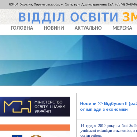
63404, Україна, Харьківська обл. м. Змів, вул. Адміністративна 12А, (0574) 3-48-69
ГОЛОВНА
НОВИНИ
АКТУАЛЬНО
МЕРЕЖА
Новини
>> Відбувся ІІ (ра
олімпіади з економіки
14 грудня 2019 року на базі Зміїв
учнівської олімпіади з економіки, в 
освіти району.