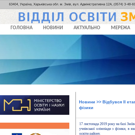
63404, Україна, Харьківська обл. м. Змів, вул. Адміністративна 12А, (0574) 3-48-69
ГОЛОВНА
НОВИНИ
АКТУАЛЬНО
МЕРЕЖА
Новини
>> Відбувся ІІ ета
фізики
17 листопада 2019 року на базі Зміїв
учнівської олімпіади з фізики, в як
освіти району.