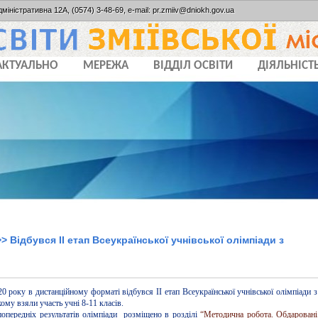
дміністративна 12А, (0574) 3-48-69, e-mail: pr.zmiiv@dniokh.gov.ua
АКТУАЛЬНО
МЕРЕЖА
ВІДДІЛ ОСВІТИ
ДІЯЛЬНІСТ
> Відбувся ІІ етап Всеукраїнської учнівської олімпіади з
20 року в дистанційному форматі відбувся ІІ етап Всеукраїнської учнівської олімпіади з
якому взяли участь учні 8-11 класів.
опередніх результатів олімпіади розміщено в розділі
“Методична робота. Обдаровані