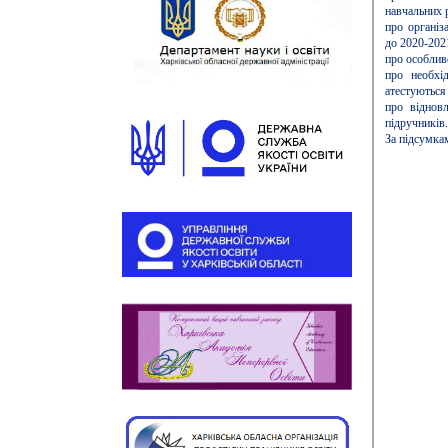
навчальних р
про організ
до 2020-2021
про особлив
про необхід
атестуються 
про відновл
підручників.
За підсумка