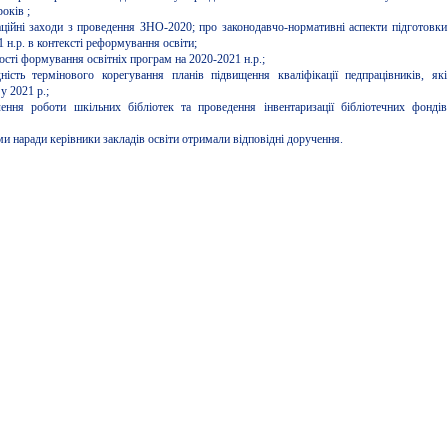
оків ;
аційні заходи з проведення ЗНО-2020; про законодавчо-нормативні аспекти підготовки
 н.р. в контексті реформування освіти;
ості формування освітніх програм на 2020-2021 н.р.;
ність термінового корегування планів підвищення кваліфікації педпрацівників, які
у 2021 р.;
ення роботи шкільних бібліотек та проведення інвентаризації бібліотечних фондів
ми наради керівники закладів освіти отримали відповідні доручення.