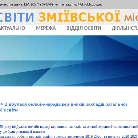
дміністративна 12А, (0574) 3-48-69, e-mail: pr.zmiiv@dniokh.gov.ua
АКТУАЛЬНО
МЕРЕЖА
ВІДДІЛ ОСВІТИ
ДІЯЛЬНІСТ
> Відбулася онлайн-нарада керівників закладів загальної
ї освіти
0 року відбулася онлайн-нарада керівників закладів загальної середньої та позашкільної
у, де були розглянуті питання:
 напрямки роботи закладів освіти у період закінчення 2019-2020 та початку 2020-2021