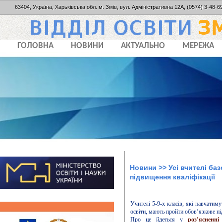
63404, Україна, Харьківська обл. м. Змів, вул. Адміністративна 12А, (0574) 3-48-69
ГОЛОВНА
НОВИНИ
АКТУАЛЬНО
МЕРЕЖА
Новини
>> Усі вчителі ба
підвищення кваліфікації
Учителі 5-9-х класів, які навчатим
освіти, мають пройти обов’язкове пі
Про це йдеться у
роз’ясненні