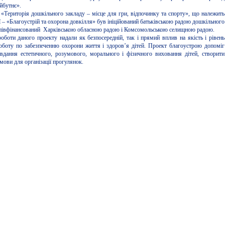
йбутнє».
 «Територія дошкільного закладу – місце для гри, відпочинку та спорту», що належить
ї – «Благоустрій та охорона довкілля» був ініційований батьківською радою дошкільного
співфінансований Харківською обласною радою і Комсомольською селищною радою.
роботи даного проекту надали як безпосередній, так і прямий вплив на якість і рівень
роботу по забезпеченню охорони життя і здоров’я дітей. Проект благоустрою допоміг
вдання естетичного, розумового, морального і фізичного виховання дітей, створити
мови для організації прогулянок.