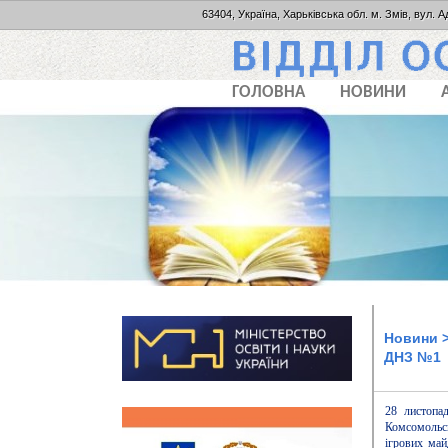
63404, Україна, Харьківська обл. м. Змів, вул. А
ГОЛОВНА
НОВИНИ
Новини
>
ДНЗ №1
28 листопа
Комсомольсь
ігрових май