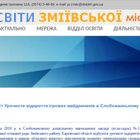
дміністративна 12А, (0574) 3-48-69, e-mail: pr.zmiiv@dniokh.gov.ua
АКТУАЛЬНО
МЕРЕЖА
ВІДДІЛ ОСВІТИ
ДІЯЛЬНІСТ
> Урочисте відкриття ігрових майданчиків в Слобожанському
да 2018 р. в Слобожанському дошкільному навчальному закладі (ясла-садок) №1
кої селищної ради Зміївського району Харківської області відбулося урочисте відкриття
данчиків в рамках обласного конкурсу міні-проектів розвитку територіальних громад