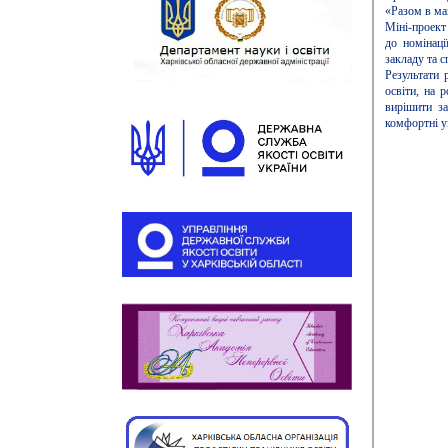
«Разом в ма
Міні-проект
до номінаці
закладу та 
Результати 
освіти, на 
вирішити за
комфортні у