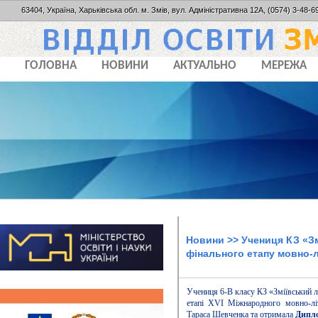
63404, Україна, Харьківська обл. м. Змів, вул. Адміністративна 12А, (0574) 3-48-69
ГОЛОВНА
НОВИНИ
АКТУАЛЬНО
МЕРЕЖА
Новини
>> Учениця КЗ «З
фінального етапу мовно‑л
Учениця 6‑В класу КЗ «Зміївський 
етапі XVI Міжнародного мовно‑літе
Тараса Шевченка та отримала
Дипло