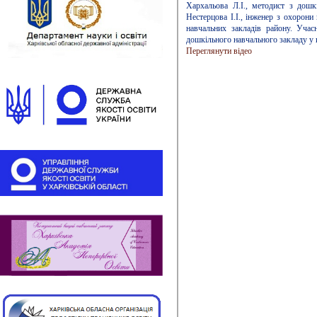
Хархальова Л.І., методист з дошкі
Нестерцова І.І., інженер з охорони
навчальних закладів району. Учас
дошкільного навчального закладу у г
Переглянути відео