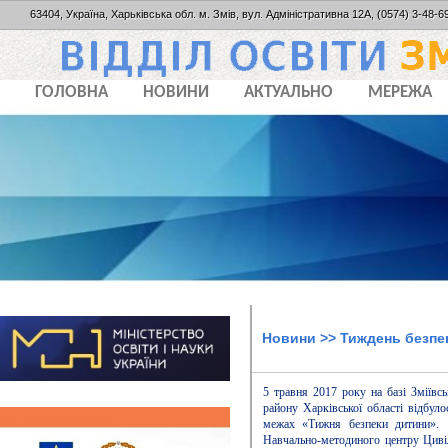
63404, Україна, Харьківська обл. м. Змів, вул. Адміністративна 12А, (0574) 3-48-69
ГОЛОВНА
НОВИНИ
АКТУАЛЬНО
МЕРЕЖА
Новини
>> Тиждень безпе
5 травня 2017 року на базі Зміївсь
району Харківської області відбул
межах «Тижня безпеки дитини». 
Навчально-методиного центру Цивіл