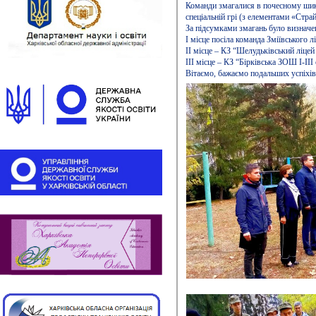
Команди змагалися в почесному шику
спеціальній грі (з елементами «Страй
За підсумками змагань було визначе
І місце посіла команда Зміївського 
ІІ місце – КЗ “Шелудьківський ліцей
ІІІ місце – КЗ “Бірківська ЗОШ І-ІІІ 
Вітаємо, бажаємо подальших успіхів