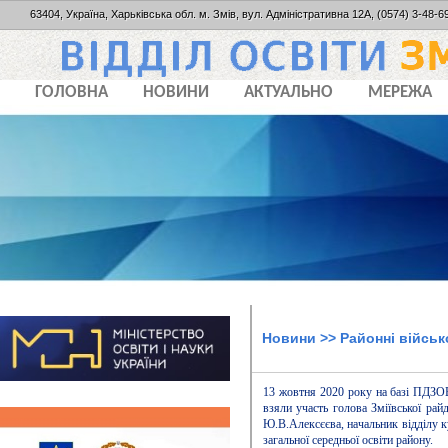
63404, Україна, Харьківська обл. м. Змів, вул. Адміністративна 12А, (0574) 3-48-69
ГОЛОВНА
НОВИНИ
АКТУАЛЬНО
МЕРЕЖА
Новини
>> Районні військ
13 жовтня 2020 року на базі ПДЗОВ 
взяли участь голова Зміївської рай
Ю.В.Алексєєва, начальник відділу к
загальної середньої освіти району.