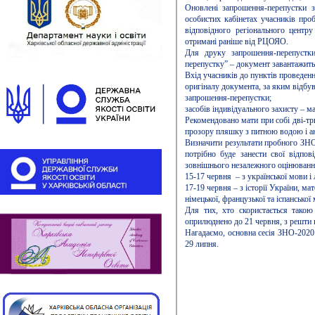
Оновлені запрошення-перепустки з
особистих кабінетах учасників про
відповідного регіонального центру
отримані раніше від РЦОЯО.
Для друку запрошення-перепустк
перепустку” – документ завантажить
Вхід учасників до пунктів проведенн
оригіналу документа, за яким відбув
запрошення-перепустки;
засобів індивідуального захисту – м
Рекомендовано мати при собі дві-тр
прозору пляшку з питною водою і ан
Визначити результати пробного ЗНО
потрібно буде занести свої відпов
зовнішнього незалежного оцінювання
15-17 червня – з української мови і 
17-19 червня – з історії України, мате
німецької, французької та іспанської 
Для тих, хто скористається такою
оприлюднено до 21 червня, з решти 
Нагадаємо, основна сесія ЗНО-202
29 липня.