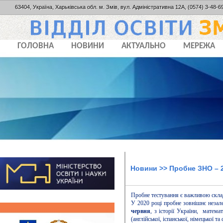
63404, Україна, Харьківська обл. м. Змів, вул. Адміністративна 12А, (0574) 3-48-69
ГОЛОВНА
НОВИНИ
АКТУАЛЬНО
МЕРЕЖА
Новини
>> Пробне ЗНО – 
Пробне тестування є важливою скла
У 2020 році пробне зовнішнє незале
червня
, з історії України, математ
(англійської, іспанської, німецької т