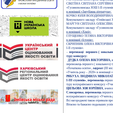
СІКЕТІНА СВІТЛАНА СЕРГІЇВНА, вч
«Гусинополянська ЗОШ І-ІІ ступені
в номінації «Зарубіжна література»:
КОЧКО ЮЛІЯ ВОЛОДИМИРІВНА, вчите
Комунального закладу «Геніївської З
МАРГУН СВІТЛАНА ОЛЕКСІЇВНА, вчи
Комунального закладу «Гусинополян
в номінації «Хімії»:
ГЛУЩЕНКО ТЕТЯНА ВІКТОРІВНА, вч
в номінації «Історія»:
СКРИПНИК ОЛЕНА ВІКТОРІВНА, вчи
І-ІІ ступенів».
–
переможці першого ( зональног
туру
конкурсу:
ДУДКА ОЛЕНА ВІКТОРІВНА,
в
переможець першого ( зонального) т
«Початкова освіта»,
лауреат
(ІІІ мі
«Учитель року – 2020» в номінації «
РЯБУХА ЛЮДМИЛА МИКОЛАЇ
І-ІІІ ступенів»
,
переможець
першог
туру всеукраїнського конкурсу «Учит
ЦИЛЬОВА ЗОЯ ЮРІЇВНА
, вчите
Слюсаренка
,
переможець
першого 
всеукраїнського конкурсу «Учитель р
Всі нагороджені також отримали прем
Вітаємо та бажаємо подальших успіх