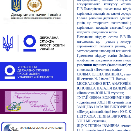
всеукраїнського конкурсу «Учи
П.В.Голоднікова, начальника відді
керівників закладів загальної середн
Голова районної державної адмініст
учнів, що створюють позитивний р
керівникам закладів загальної сер
мудрості і родинного тепла.
Начальник відділу освіти В.В.Ш
наголосила, що участь у конкурсі
спроможності педагогів району, 
застосовувати інноваційні технології
Грамотами відділу освіти Зміївсь
профспілки працівників освіти і нау
учасники першого (зонального) т
в номінації «Початкова освіта»:
СКЛІМА ОЛЕНА ІВАНІВНА, вчитель 
ІІІ ступенів № 2 імені І.П. Волка»;
МОСКАЛЕНКО ВІТА АНАТОЛІЇВНА, вч
ЮНОШЕВА НАТАЛІЯ ВАЛЕРІЇВНА, вч
«Лиманська ЗОШ І-ІІІ ступенів;
ТУГАЙ ОЛЕНА ВОЛОДИМИРІВНА, вчи
«Зідьківської ЗОШ І-ІІІ ступенів імен
ЗАЙЦЕВА НАТАЛІЯ ВІКТОРІВНА, вч
«Шелудьківський ліцей імені Ю.Є. 
ПЕТУХОВА ТЕТЯНА ВІКТОРІВНА, вчи
ЗОШ І-ІІІ ступенів»;
ЯЦУК ТЕТЯНА ІВАНІВНА, вчитель п
І-ІІІ ступенів імені Героїв-широнінці