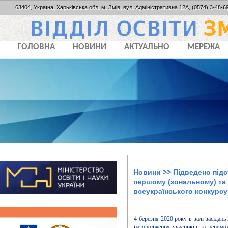
63404, Україна, Харьківська обл. м. Змів, вул. Адміністративна 12А, (0574) 3-48-69
ГОЛОВНА
НОВИНИ
АКТУАЛЬНО
МЕРЕЖА
Новини
>> Підведено підс
першому (зональному) та 
всеукраїнського конкурсу
4 березня 2020 року в залі засідань
нагородження учасників та перемож