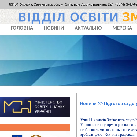
63404, Україна, Харьківська обл. м. Змів, вул. Адміністративна 12А, (0574) 3-48-69
ГОЛОВНА
НОВИНИ
АКТУАЛЬНО
МЕРЕЖА
Новини
>> Підготовка до 
Учні 11-х класів Зміївського ліцею 
Українського центру оцінювання я
особливостями зовнішнього незале
зробили фото «Як ми працювали н