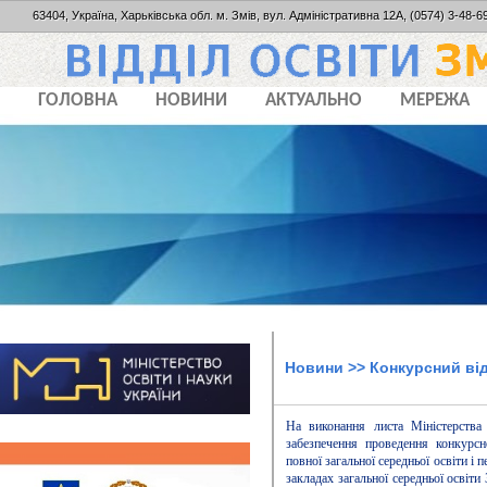
63404, Україна, Харьківська обл. м. Змів, вул. Адміністративна 12А, (0574) 3-48-69
ГОЛОВНА
НОВИНИ
АКТУАЛЬНО
МЕРЕЖА
Новини
>> Конкурсний від
На виконання листа Міністерства
забезпечення проведення конкурсн
повної загальної середньої освіти і п
закладах загальної середньої освіти 