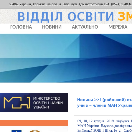
63404, Україна, Харьківська обл. м. Змів, вул. Адміністративна 12А, (0574) 3-48-69
ГОЛОВНА
НОВИНИ
АКТУАЛЬНО
МЕРЕЖА
Новини
>> І (районний) е
учнів – членів МАН Україн
09, 10, 12 грудня 2019 відбувся І 
МАН України. Науково-дослідницькі 
Зміївської ЗОШ І-ІІІ ст. № 2, Слоб