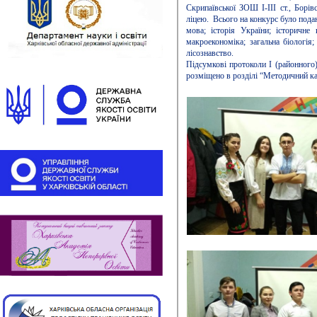
Скрипаївської ЗОШ І-ІІІ ст., Борів
ліцею. Всього на конкурс було подан
мова; історія України; історичне
макроекономіка; загальна біологія;
лісознавство.
Підсумкові протоколи І (районного
розміщено в розділі “Методичний ка