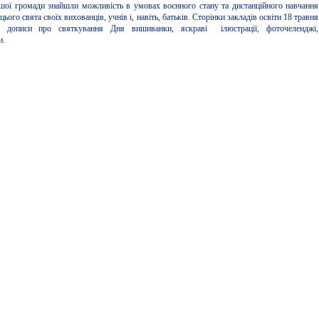
шої громади знайшли можливість в умовах воєнного стану та дистанційного навчання
цього свята своїх вихованців, учнів і, навіть, батьків. Сторінки закладів освіти 18 травня
дописи про святкування Дня вишиванки, яскраві ілюстрації, фоточеленджі,
и.