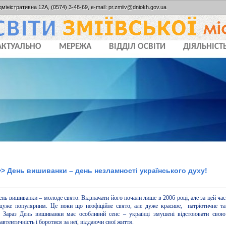
дміністративна 12А, (0574) 3-48-69, e-mail: pr.zmiiv@dniokh.gov.ua
АКТУАЛЬНО
МЕРЕЖА
ВІДДІЛ ОСВІТИ
ДІЯЛЬНІСТ
> День вишиванки – день незламності українського духу!
день вишиванки – молоде свято. Відзначати його почали лише в 2006 році, але за цей час
 дуже популярним. Це поки що неофіційне свято, але дуже красиве, патріотичне та
. Зараз День вишиванки має особливий сенс – українці змушені відстоювати свою
автентичність і боротися за неї, віддаючи свої життя.