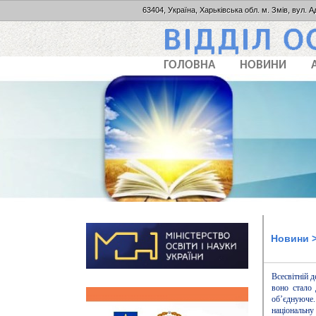
63404, Україна, Харьківська обл. м. Змів, вул. А
ГОЛОВНА
НОВИНИ
Новини
>
Всесвітній 
воно стало
об’єднуюче
національну 