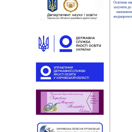
Освітяни на
залучити до 
наповнили 
медіапроект