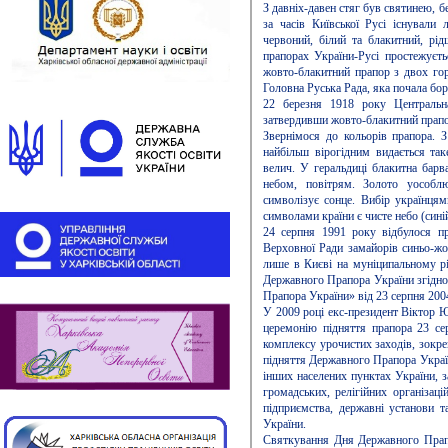
З давніх-давен стяг був святинею, бе
за часів Київської Русі існували
червоний, білий та блакитний, рі
прапорах України-Русі простежуєть
жовто-блакитний прапор з двох гор
Головна Руська Рада, яка почала бор
22 березня 1918 року Центральн
затвердивши жовто-блакитний прапо
Звернімося до кольорів прапора. 
найбільш вірогідним видається так
велич. У геральдиці блакитна барва 
небом, повітрям. Золото уособлює
символізує сонце. Вибір українця
символами країни є чисте небо (сині
24 серпня 1991 року відбулося п
Верховної Ради замайорів синьо-жо
лише в Києві на муніципальному рі
Державного Прапора України згідн
Прапора України» від 23 серпня 200
У 2009 році екс-президент Віктор Ю
церемонію підняття прапора 23 сер
комплексу урочистих заходів, зокре
підняття Державного Прапора Україн
інших населених пунктах України, з
громадських, релігійних організаці
підприємства, державні установи т
України.
Святкування Дня Державного Прапор