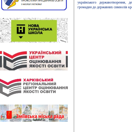
українського державотворення, д
громадян до державних символів кр