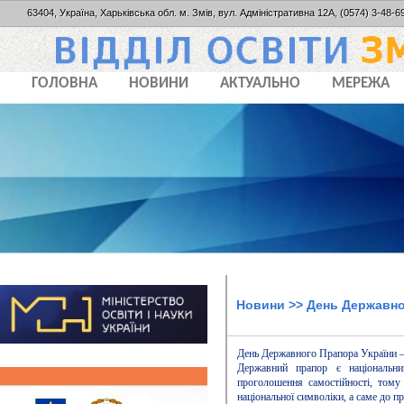
63404, Україна, Харьківська обл. м. Змів, вул. Адміністративна 12А, (0574) 3-48-69
ГОЛОВНА
НОВИНИ
АКТУАЛЬНО
МЕРЕЖА
Новини
>> День Державно
День Державного Прапора України —
Державний прапор є національн
проголошення самостійності, тому
національної символіки, а саме до п