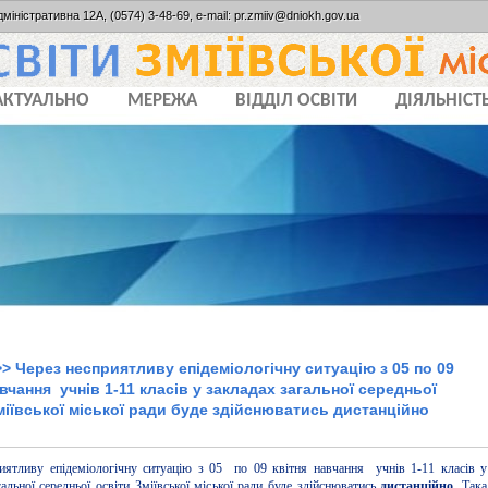
дміністративна 12А, (0574) 3-48-69, e-mail: pr.zmiiv@dniokh.gov.ua
АКТУАЛЬНО
МЕРЕЖА
ВІДДІЛ ОСВІТИ
ДІЯЛЬНІСТ
> Через несприятливу епідеміологічну ситуацію з 05 по 09
авчання учнів 1-11 класів у закладах загальної середньої
міївської міської ради буде здійснюватись дистанційно
иятливу епідеміологічну ситуацію з 05 по 09 квітня навчання учнів 1-11 класів у
гальної середньої освіти Зміївської міської ради буде здійснюватись
дистанційно
. Така