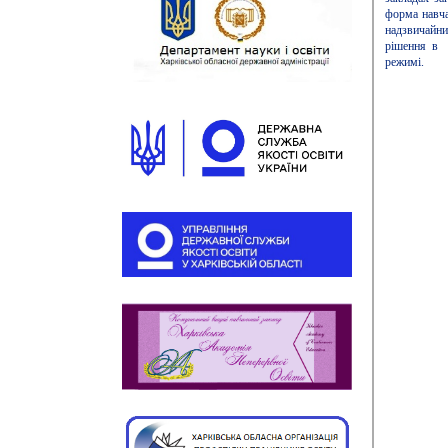
форма навча
надзвичайн
рішення в 
режимі.