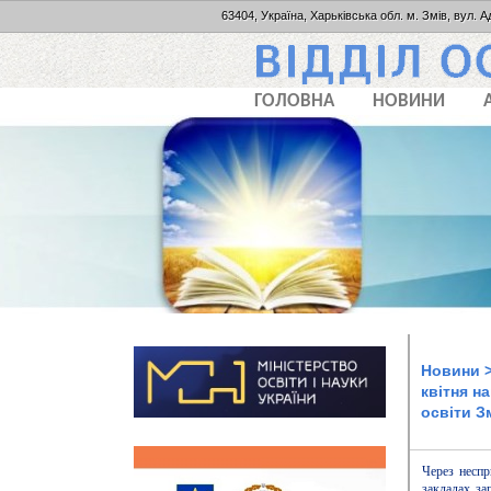
63404, Україна, Харьківська обл. м. Змів, вул. А
ГОЛОВНА
НОВИНИ
Новини
>
квітня н
освіти З
Через неспр
закладах за