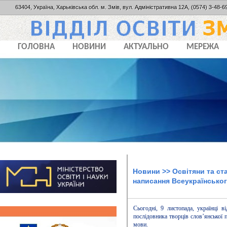
63404, Україна, Харьківська обл. м. Змів, вул. Адміністративна 12А, (0574) 3-48-69
ГОЛОВНА
НОВИНИ
АКТУАЛЬНО
МЕРЕЖА
Новини
>> Освітяни та с
написання Всеукраїнськог
Сьогодні, 9 листопада, українці в
послідовника творців слов’янської 
мови
.