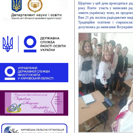
Щорічно у цей день проводиться рад
року. Взяти участь у написанні рад
знають українську мову, як продемон
Вже 21 рік поспіль радіодиктант наці
Традиційно освітяни і старшоклас
долучились до написання Всеукраїнс